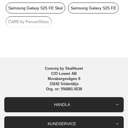
Färg
Genomskinlig
Samsung Galaxy S25 FE Skal
Samsung Galaxy S25 FE
Material
Hårdplast (PC), Mjukplast (TPU)
CARE by PanzerGlass
Varumärke
CARE by PanzerGlass
Tillverkarens art nr
CR36998
EAN
5715685031618
Comviq by SkalHuset
C/O Lowwi AB
Morabergsvägen 8
15242 Södertälje
Org. nr: 556881-9238
HANDLA
Outlet
Nyheter
KUNDSERVICE
Varumärken