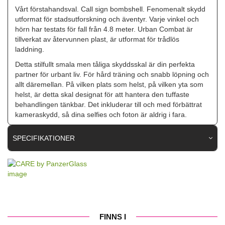
Vårt förstahandsval. Call sign bombshell. Fenomenalt skydd
utformat för stadsutforskning och äventyr. Varje vinkel och
hörn har testats för fall från 4.8 meter. Urban Combat är
tillverkat av återvunnen plast, är utformat för trådlös
laddning.
Detta stilfullt smala men tåliga skyddsskal är din perfekta
partner för urbant liv. För hård träning och snabb löpning och
allt däremellan. På vilken plats som helst, på vilken yta som
helst, är detta skal designat för att hantera den tuffaste
behandlingen tänkbar. Det inkluderar till och med förbättrat
kameraskydd, så dina selfies och foton är aldrig i fara.
SPECIFIKATIONER
Artikelnummer
108864
Passar till
Samsung Galaxy S25 FE
Produkttyp
Skal
Egenskaper
Trådlös laddning-kompatibel
FINNS I