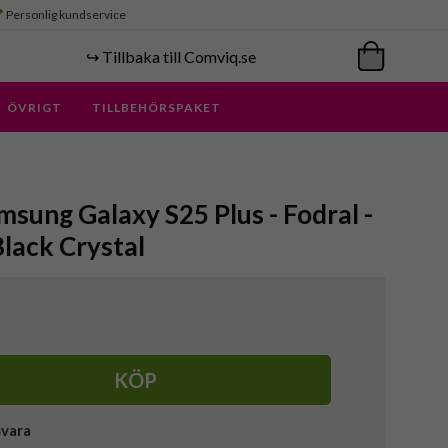
Personlig kundservice
↪️ Tillbaka till Comviq.se
ÖVRIGT
TILLBEHÖRSPAKET
msung Galaxy S25 Plus - Fodral -
Black Crystal
KÖP
svara