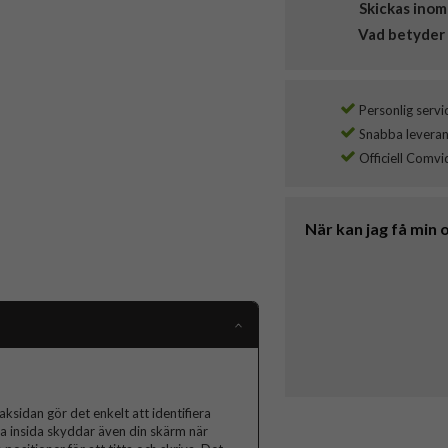
Skickas inom
Vad betyder 
Personlig servi
Snabba leverans
Officiell Comvi
När kan jag få min 
baksidan gör det enkelt att identifiera
a insida skyddar även din skärm när