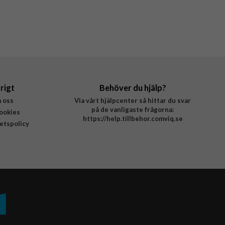
rigt
Behöver du hjälp?
 oss
Via vårt hjälpcenter så hittar du svar
på de vanligaste frågorna:
ookies
https://help.tillbehor.comviq.se
tetspolicy