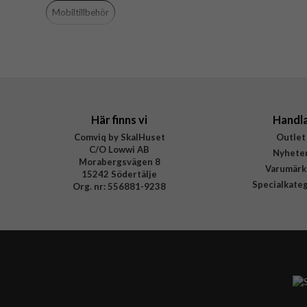
Mobiltillbehör
Varumärke
Tillverkarens art nr
EAN
Här finns vi
Handl
Comviq by SkalHuset
Outlet
C/O Lowwi AB
Nyhete
Morabergsvägen 8
Varumärk
15242 Södertälje
Specialkate
Org. nr: 556881-9238