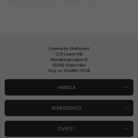
Varumärke
Celly
Samsung Galaxy
Mobiltillbehör
Tillverkarens art nr
WALLY1121
EAN
8021735217602
Comviq by SkalHuset
C/O Lowwi AB
Morabergsvägen 8
15242 Södertälje
Org. nr: 556881-9238
HANDLA
Outlet
Nyheter
KUNDSERVICE
Varumärken
Kundservice
Specialkategorier
90 dagars öppet köp
ÖVRIGT
Köpevillkor