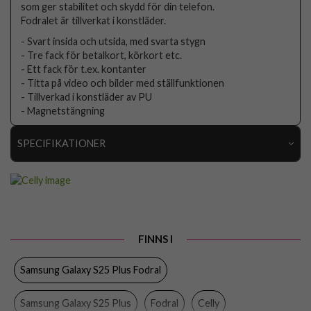
som ger stabilitet och skydd för din telefon.
Fodralet är tillverkat i konstläder.
- Svart insida och utsida, med svarta stygn
- Tre fack för betalkort, körkort etc.
- Ett fack för t.ex. kontanter
- Titta på video och bilder med ställfunktionen
- Tillverkad i konstläder av PU
- Magnetstängning
SPECIFIKATIONER
Artikelnummer
105286
Passar till
Samsung Galaxy S25 Plus
Produkttyp
Fodral
FINNS I
Egenskaper
Kortfack, Stativfunktion
Samsung Galaxy S25 Plus Fodral
Färg
Svart
Material
Konstläder, Mjukplast (TPU)
Samsung Galaxy S25 Plus
Fodral
Celly