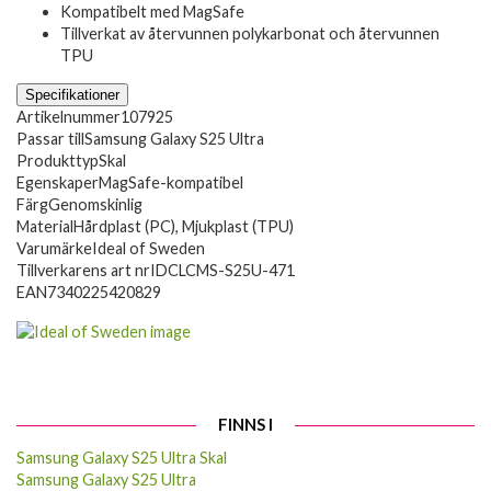
Kompatibelt med MagSafe
Tillverkat av återvunnen polykarbonat och återvunnen
TPU
Specifikationer
Artikelnummer
107925
Passar till
Samsung Galaxy S25 Ultra
Produkttyp
Skal
Egenskaper
MagSafe-kompatibel
Färg
Genomskinlig
Material
Hårdplast (PC), Mjukplast (TPU)
Varumärke
Ideal of Sweden
Tillverkarens art nr
IDCLCMS-S25U-471
EAN
7340225420829
FINNS I
Samsung Galaxy S25 Ultra Skal
Samsung Galaxy S25 Ultra