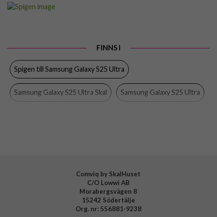
Artikelnummer
106620
Passar till
Samsung Galaxy S25 Ultra
Produkttyp
Skal
FINNS I
Egenskaper
MagSafe-kompatibel
Spigen till Samsung Galaxy S25 Ultra
Färg
Genomskinlig, Vit
Material
Hårdplast (PC), Mjukplast (TPU)
Samsung Galaxy S25 Ultra Skal
Samsung Galaxy S25 Ultra
Varumärke
Spigen
Skal
MagSafe-kompatibla skal och fodral
Spigen
Tillverkarens art nr
ACS08956
EAN
8809971237871
Comviq by SkalHuset
C/O Lowwi AB
Morabergsvägen 8
15242 Södertälje
Org. nr: 556881-9238