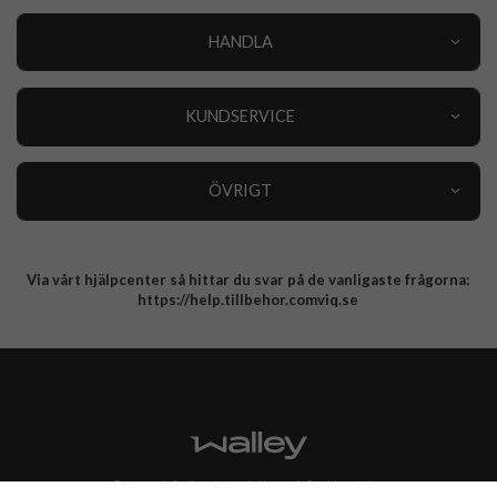
HANDLA
Outlet
Nyheter
KUNDSERVICE
Varumärken
Kundservice
Specialkategorier
90 dagars öppet köp
ÖVRIGT
Köpevillkor
Om oss
Retur
Om cookies
Via vårt hjälpcenter så hittar du svar på de vanligaste frågorna:
Integritetspolicy
https://help.tillbehor.comviq.se