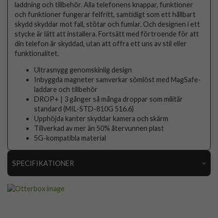
laddning och tillbehör. Alla telefonens knappar, funktioner
och funktioner fungerar felfritt, samtidigt som ett hållbart
skydd skyddar mot fall, stötar och fumlar. Och designen i ett
stycke är lätt att installera. Fortsätt med förtroende för att
din telefon är skyddad, utan att offra ett uns av stil eller
funktionalitet.
Ultrasnygg genomskinlig design
Inbyggda magneter samverkar sömlöst med MagSafe-
laddare och tillbehör
DROP+ | 3 gånger så många droppar som militär
standard (MIL-STD-810G 516.6)
Upphöjda kanter skyddar kamera och skärm
Tillverkad av mer än 50% återvunnen plast
5G-kompatibla material
SPECIFIKATIONER
Artikelnummer
107484
Passar till
Samsung Galaxy S25