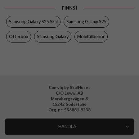
Produkttyp
Skal
FINNS I
Egenskaper
MagSafe-kompatibel, Stöttålig
Samsung Galaxy S25 Skal
Samsung Galaxy S25
Färg
Genomskinlig
Material
Hårdplast (PC), Mjukplast (TPU)
Otterbox
Samsung Galaxy
Mobiltillbehör
Varumärke
Otterbox
Tillverkarens art nr
77-97403
EAN
840304786787
Comviq by SkalHuset
C/O Lowwi AB
Morabergsvägen 8
15242 Södertälje
Org. nr: 556881-9238
HANDLA
Outlet