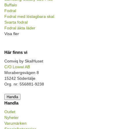
Buffalo
Fodral
Fodral med löstagbara skal
Svarta fodral
Fodral äkta läder
Visa fler
Här finns vi
Comviq by SkalHuset
C/O Lowwi AB
Morabergsvägen 8
15242 Södertälje
Org. nr: 556881-9238
Handla
Handla
Outlet
Nyheter
Varumärken