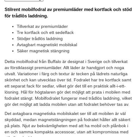
Stilrent mobilfodral av premiumläder med kortfack och stöd
för trådlös laddning.
Tillverkat av premiumläder
Tre kortfack och ett sedelfack
Stödjer trådlös laddning
Avtagbart magnetiskt mobilskal
Säker magnetisk stängning
Detta mobilfodral från Buffalo är designat i Sverige och tillverkat
av förstklassigt premiumläder. Allt läder är handgjort och noga
utvalt. Variationer i färg och textur är tecken på lädrets naturliga
skönhet och kan utvecklas över tid. Fodralet har tre kortfack samt
ett separat fack för sedlar, vilket gör det till en praktisk allt-i-ett-
lösning. Hål för högtalaren gör det möjligt att prata i mobilen med
fodralet stängt. Mobilfodralet fungerar med trådlös laddning, vilket
gör det möjligt att ladda mobilen utan att fodralet behöver tas av.
Det avtagbara magnetiska mobilskalet ser till att mobilen är väl
skyddad, medan magnetstängningen på fodralet håller allt säkert
på plats. Njut av bekvämligheten med att ha mobil och plånbok i
en och samma kompakta accessoar, utan att kompromissa med