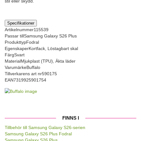
stil eller skydd.
Specifikationer
Artikelnummer
115539
Passar till
Samsung Galaxy S26 Plus
Produkttyp
Fodral
Egenskaper
Kortfack, Löstagbart skal
Färg
Svart
Material
Mjukplast (TPU), Äkta läder
Varumärke
Buffalo
Tillverkarens art nr
590175
EAN
7319925901754
FINNS I
Tillbehör till Samsung Galaxy S26-serien
Samsung Galaxy S26 Plus Fodral
Samsung Galaxy S26 Plus