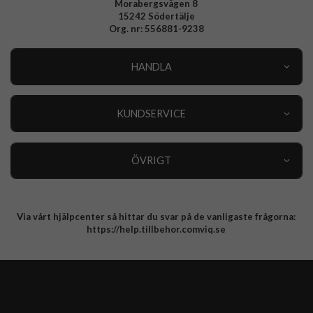
Morabergsvägen 8
15242 Södertälje
Org. nr: 556881-9238
HANDLA
Outlet
Nyheter
KUNDSERVICE
Varumärken
Kundservice
Specialkategorier
90 dagars öppet köp
ÖVRIGT
Köpevillkor
Om oss
Retur
Om cookies
Via vårt hjälpcenter så hittar du svar på de vanligaste frågorna:
Integritetspolicy
https://help.tillbehor.comviq.se