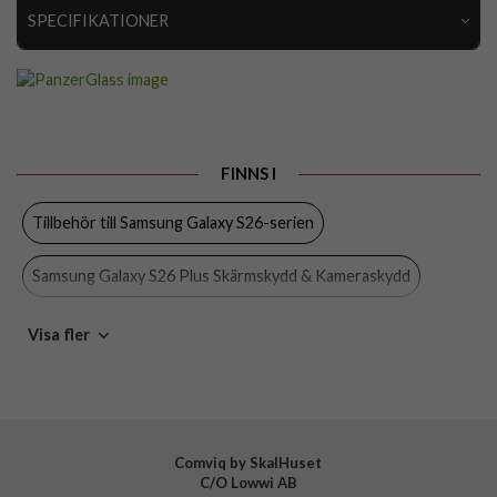
SPECIFIKATIONER
Artikelnummer
115593
Passar till
Samsung Galaxy S26 Plus
Produkttyp
Kameraskydd
FINNS I
Egenskaper
Monteringsram
Tillbehör till Samsung Galaxy S26-serien
Färg
Genomskinlig
Material
Härdat glas
Samsung Galaxy S26 Plus Skärmskydd & Kameraskydd
Varumärke
PanzerGlass
Samsung Galaxy S26 Plus
PanzerGlass
Visa fler
Tillverkarens art nr
PG88885
EAN
5715685034954
Comviq by SkalHuset
C/O Lowwi AB