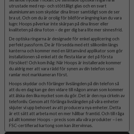
utrustade med rep- och stöttåligt glas och en svart
aluminiumram som skyddar dina linser samtidigt som de ser
bra ut. Och om du är orolig för bildförvrängning kan du vara
lugn: Hoops påverkar inte skärpan på dina linser eller
kvaliteten på dina foton – de ger dig bara lite mer sinnesfrid.
De optiska ringarna är designade för enkel applicering och
perfekt passform. De är försedda med ett silikonlim längs
kanterna och kommer med en lättanvänd applikator som gör
installationen så enkel att de flesta klarar det på första
försöket! Och kom ihåg: När Hoops är installerade kommer
du aldrig mer att vara rädd för synen av din telefon som
ramlar mot markkameran först.
Hoops skyddar och förlänger livslängden på din telefon så
att du en dag kan ge den vidare till någon annan som kommer
att älska den lika mycket som du gör. Det är den nya cirkeln av
telefonliv. Genom att förlänga livslängden på våra enheter
skjuter vi upp behovet av att producera nya enheter. Detta
är ett sätt att arbeta mot en mer hållbar framtid. Och till råga
på allt kommer Hoops – precis som alla våra produkter – i en
FSC-certifierad kartong som kan återvinnas.