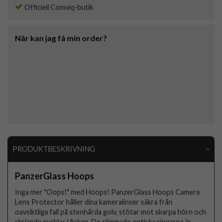
Officiell Comviq-butik
När kan jag få min order?
PRODUKTBESKRIVNING
PanzerGlass Hoops
Inga mer "Oops!" med Hoops! PanzerGlass Hoops Camera
Lens Protector håller dina kameralinser säkra från
oavsiktliga fall på stenhårda golv, stötar mot skarpa hörn och
skriande nycklar i fickan. De slimmade optiska ringarna är