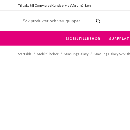
Tillbaka till Comviq.se
Kundservice
Varumärken
MOBILTILLBEHÖR
SURFPLAT
Startsida
/
Mobiltillbehör
/
Samsung Galaxy
/
Samsung Galaxy S26 Ult