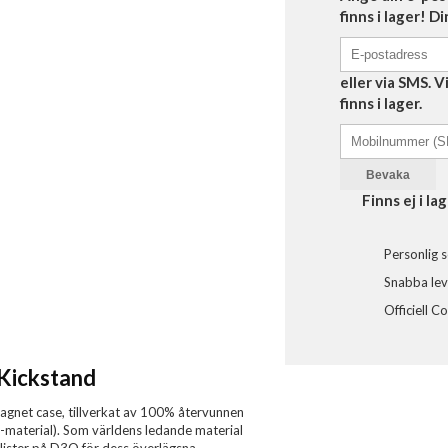
finns i lager! D
eller via SMS. 
finns i lager.
Bevaka
Finns ej i lag
Personlig s
Snabba leve
Officiell C
Kickstand
agnet case, tillverkat av 100% återvunnen
material). Som världens ledande material