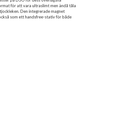
klister på D3O för dess överlägsna
mat för att vara ultraslimt men ändå tåla
a tjockleken. Den integrerade magnet
också som ett handsfree-stativ för både