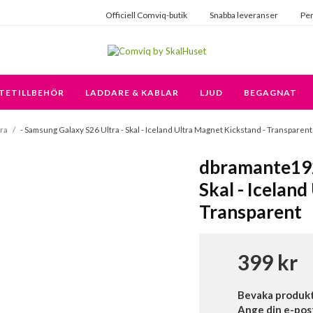
Officiell Comviq-butik
Snabba leveranser
Per
TETILLBEHÖR
LADDARE & KABLAR
LJUD
BEGAGNAT
ra
/
- Samsung Galaxy S26 Ultra - Skal - Iceland Ultra Magnet Kickstand - Transparent
dbramante192
Skal - Icelan
Transparent
399 kr
Bevaka produk
Ange din e-pos