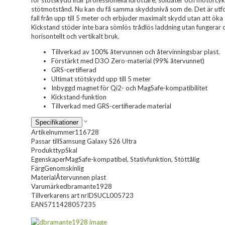
för stötskydd litar professionella idrottare, soldater och motorcy
stötmotstånd. Nu kan du få samma skyddsnivå som de. Det är utfor
fall från upp till 5 meter och erbjuder maximalt skydd utan att ök
Kickstand stöder inte bara sömlös trådlös laddning utan fungerar 
horisontellt och vertikalt bruk.
Tillverkad av 100% återvunnen och återvinningsbar plast.
Förstärkt med D3O Zero-material (99% återvunnet)
GRS-certifierad
Ultimat stötskydd upp till 5 meter
Inbyggd magnet för Qi2- och MagSafe-kompatibilitet
Kickstand-funktion
Tillverkad med GRS-certifierade material
Specifikationer
Artikelnummer
116728
Passar till
Samsung Galaxy S26 Ultra
Produkttyp
Skal
Egenskaper
MagSafe-kompatibel, Stativfunktion, Stöttålig
Färg
Genomskinlig
Material
Återvunnen plast
Varumärke
dbramante1928
Tillverkarens art nr
IDSUCL005723
EAN
5711428057235