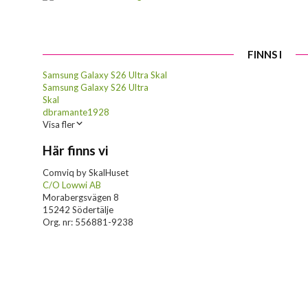
FINNS I
Samsung Galaxy S26 Ultra Skal
Samsung Galaxy S26 Ultra
Skal
dbramante1928
Visa fler
Här finns vi
Comviq by SkalHuset
C/O Lowwi AB
Morabergsvägen 8
15242 Södertälje
Org. nr: 556881-9238