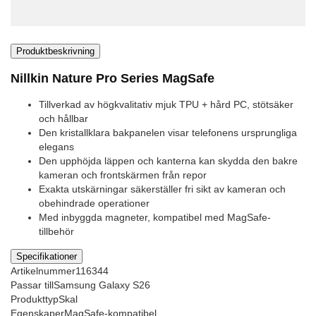
Produktbeskrivning
Nillkin Nature Pro Series MagSafe
Tillverkad av högkvalitativ mjuk TPU + hård PC, stötsäker
och hållbar
Den kristallklara bakpanelen visar telefonens ursprungliga
elegans
Den upphöjda läppen och kanterna kan skydda den bakre
kameran och frontskärmen från repor
Exakta utskärningar säkerställer fri sikt av kameran och
obehindrade operationer
Med inbyggda magneter, kompatibel med MagSafe-
tillbehör
Specifikationer
Artikelnummer
116344
Passar till
Samsung Galaxy S26
Produkttyp
Skal
Egenskaper
MagSafe-kompatibel