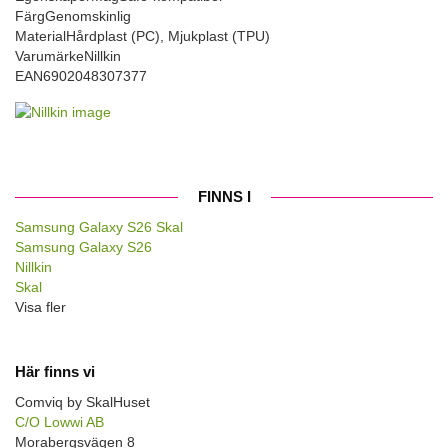
Färg
Genomskinlig
Material
Hårdplast (PC), Mjukplast (TPU)
Varumärke
Nillkin
EAN
6902048307377
FINNS I
Samsung Galaxy S26 Skal
Samsung Galaxy S26
Nillkin
Skal
Visa fler
Här finns vi
Comviq by SkalHuset
C/O Lowwi AB
Morabergsvägen 8