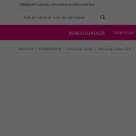
Tillbaka till Comviq.se
Kundservice
Varumärken
MOBILTILLBEHÖR
SURFPLAT
Startsida
/
Mobiltillbehör
/
Samsung Galaxy
/
Samsung Galaxy S26
/