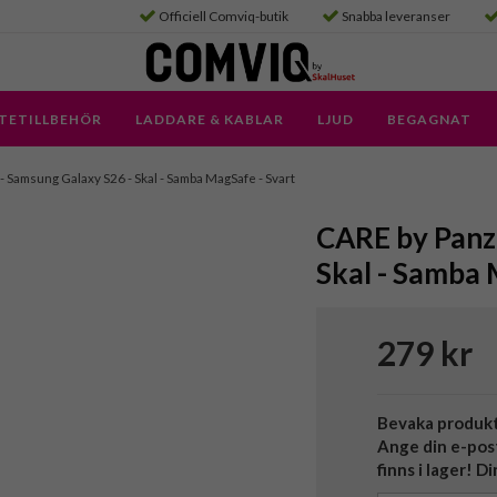
Officiell Comviq-butik
Snabba leveranser
TETILLBEHÖR
LADDARE & KABLAR
LJUD
BEGAGNAT
- Samsung Galaxy S26 - Skal - Samba MagSafe - Svart
CARE by Panze
Skal - Samba 
279 kr
Bevaka produk
Ange din e-pos
finns i lager! D