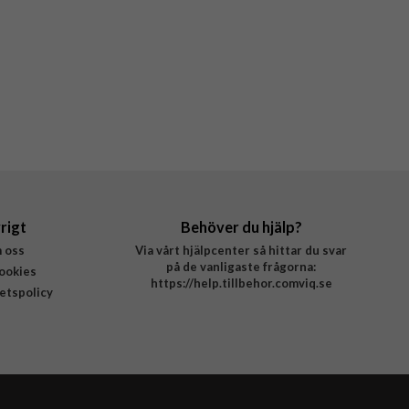
rigt
Behöver du hjälp?
 oss
Via vårt hjälpcenter så hittar du svar
på de vanligaste frågorna:
ookies
https://help.tillbehor.comviq.se
tetspolicy