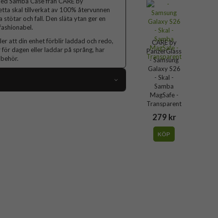
 med Samba Case från CARE by
detta skal tillverkat av 100% återvunnen
stötar och fall. Den släta ytan ger en
fashionabel.
r att din enhet förblir laddad och redo,
CARE by
för dagen eller laddar på språng, har
PanzerGlass
llbehör.
- Samsung
Galaxy S26
- Skal -
Samba
MagSafe -
115591
Transparent
Samsung Galaxy S26
279 kr
Skal
KÖP
MagSafe-kompatibel
Svart
Mjukplast (TPU), Återvunnen plast
CARE by PanzerGlass
CR61174