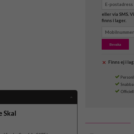
eller via SMS. 
finns i lager.
Bevaka
Finns ej i lag
Personli
Snabba l
Officiel
 Skal