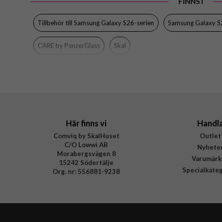
FINNS I
EAN
Tillbehör till Samsung Galaxy S26-serien
Samsung Galaxy S
CARE by PanzerGlass
Skal
Här finns vi
Handl
Comviq by SkalHuset
Outlet
C/O Lowwi AB
Nyhete
Morabergsvägen 8
Varumärk
15242 Södertälje
Specialkate
Org. nr: 556881-9238