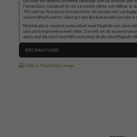
Lyft fram din telefons utseende samtidigt som du skyddar den
PanzerGlass. Designad för att vara både stilren och hållbar, är 
TPU och har förbättrat hörnskydd för att skydda mot vardagliga 
oöverträffad komfort, vilket gör den lika funktionell som den är 
Mobilskalet är sömlöst kompatibelt med MagSafe och säkerställe
utan att kompromissa med stilen. Oavsett om du accessoriserar 
detta skal dig täckt med felfri anslutning till alla dina MagSafe-ti
SPECIFIKATIONER
Artikelnummer
Passar till
Produkttyp
Egenskaper
Färg
Material
Varumärke
Tillverkarens art nr