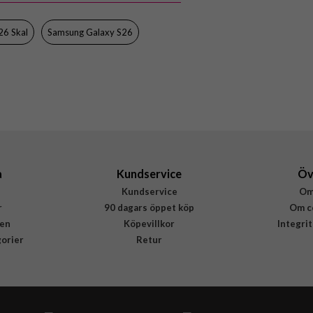
5715685034350
26 Skal
Samsung Galaxy S26
a
Kundservice
Öv
Kundservice
Om
r
90 dagars öppet köp
Om c
en
Köpevillkor
Integri
gorier
Retur