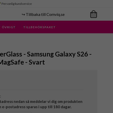
Personlig kundservice
↪️ Tillbaka till Comviq.se
ÖVRIGT
TILLBEHÖRSPAKET
rGlass - Samsung Galaxy S26 -
MagSafe - Svart
t
tadress nedan så meddelar vi dig om produkten
in e-postadress sparas i upp till 180 dagar.