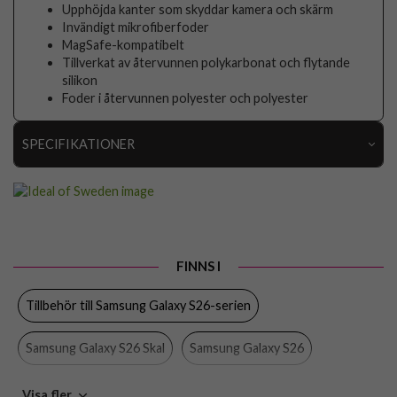
Upphöjda kanter som skyddar kamera och skärm
Invändigt mikrofiberfoder
MagSafe-kompatibelt
Tillverkat av återvunnen polykarbonat och flytande
silikon
Foder i återvunnen polyester och polyester
SPECIFIKATIONER
Artikelnummer
116188
Passar till
Samsung Galaxy S26
Produkttyp
Skal
FINNS I
Egenskaper
MagSafe-kompatibel
Tillbehör till Samsung Galaxy S26-serien
Färg
Brun
Material
Silikon
Samsung Galaxy S26 Skal
Samsung Galaxy S26
Varumärke
Ideal of Sweden
Ideal of Sweden
Skal
Visa fler