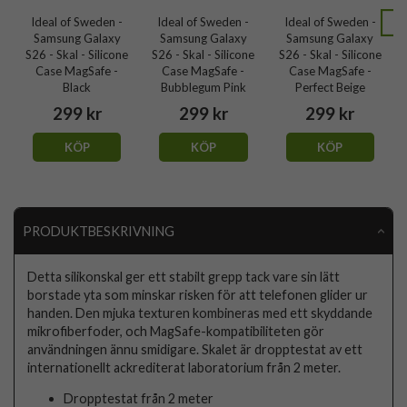
Ideal of Sweden -
Ideal of Sweden -
Ideal of Sweden -
Samsung Galaxy
Samsung Galaxy
Samsung Galaxy
S26 - Skal - Silicone
S26 - Skal - Silicone
S26 - Skal - Silicone
Case MagSafe -
Case MagSafe -
Case MagSafe -
Black
Bubblegum Pink
Perfect Beige
299 kr
299 kr
299 kr
KÖP
KÖP
KÖP
PRODUKTBESKRIVNING
Detta silikonskal ger ett stabilt grepp tack vare sin lätt
borstade yta som minskar risken för att telefonen glider ur
handen. Den mjuka texturen kombineras med ett skyddande
mikrofiberfoder, och MagSafe-kompatibiliteten gör
användningen ännu smidigare. Skalet är dropptestat av ett
internationellt ackrediterat laboratorium från 2 meter.
Dropptestat från 2 meter