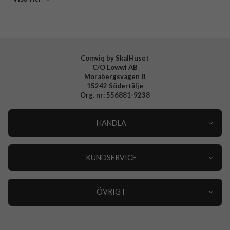
Tillverkarens art nr
IDSICMS-S26PR-562
EAN
7340225455258
Comviq by SkalHuset
C/O Lowwi AB
Morabergsvägen 8
15242 Södertälje
Org. nr: 556881-9238
HANDLA
Outlet
Nyheter
KUNDSERVICE
Varumärken
Kundservice
Specialkategorier
90 dagars öppet köp
ÖVRIGT
Köpevillkor
Om oss
Retur
Om cookies