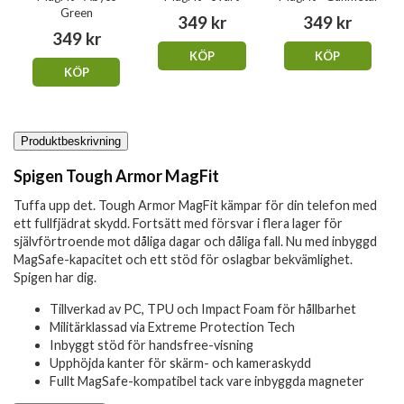
Green
349 kr
349 kr
349 kr
KÖP
KÖP
KÖP
Produktbeskrivning
Spigen Tough Armor MagFit
Tuffa upp det. Tough Armor MagFit kämpar för din telefon med
ett fullfjädrat skydd. Fortsätt med försvar i flera lager för
självförtroende mot dåliga dagar och dåliga fall. Nu med inbyggd
MagSafe-kapacitet och ett stöd för oslagbar bekvämlighet.
Spigen har dig.
Tillverkad av PC, TPU och Impact Foam för hållbarhet
Militärklassad via Extreme Protection Tech
Inbyggt stöd för handsfree-visning
Upphöjda kanter för skärm- och kameraskydd
Fullt MagSafe-kompatibel tack vare inbyggda magneter