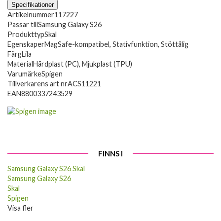
Specifikationer
Artikelnummer
117227
Passar till
Samsung Galaxy S26
Produkttyp
Skal
Egenskaper
MagSafe-kompatibel, Stativfunktion, Stöttålig
Färg
Lila
Material
Hårdplast (PC), Mjukplast (TPU)
Varumärke
Spigen
Tillverkarens art nr
ACS11221
EAN
8800337243529
FINNS I
Samsung Galaxy S26 Skal
Samsung Galaxy S26
Skal
Spigen
Visa fler