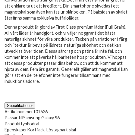
att enklare ta ut ett kredikort. Din smartphone skyddas i ett
magnetskal som även kan tas ur plånboken. På baksidan av skalet
återfinns samma exklusiva buffaloläder.
Denna produkt är gjord av First Class premium läder (Full Grain).
All vårt läder är handgjort, och vi väljer noggrant det bästa
naturliga skinnet för våra produkter. Tecken på variationer i färg
och i textur är bevis på lädrets naturliga skönhet och det kan
utvecklas över tiden. Dessa särdrag och patina är inte fel, och
kommer inte att påverka hållbarheten hos produkten. Vi hoppas
att dessa produkter passar dina behov, och att du kommer att
njuta av dem. Fem års garanti. Generellt gäller att magnetskal kan
göra att en del telefoner inte fungerar tillsammans med
induktionsladdare.
Specifikationer
Artikelnummer
101636
Passar till
Samsung Galaxy S6
Produkttyp
Fodral
Egenskaper
Kortfack, Löstagbart skal