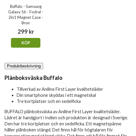
Buffalo - Samsung
Galaxy S6 - Fodral -
2in1 Magnet Case -
Brun
299 kr
KÖP
Produktbeskrivning
Plånboksväska Buffalo
Tillverkad av Aniline First Layer kvalitetsläder
Din smartphone skyddas i ett magnetskal
Tre kortplatser och en sedelficka
BUFFALO plånboksväska av Aniline First Layer kvalitetsläder.
Lädret är handgjort i Indien och produkten är designad i Sverige.
Den har tre kortplatser och en sedelficka. Ett magnetspänne
håller plånboken stängd. Det finns hål för högtalaren för
konversation med stängd väska. Det finns ett hål för fingret för