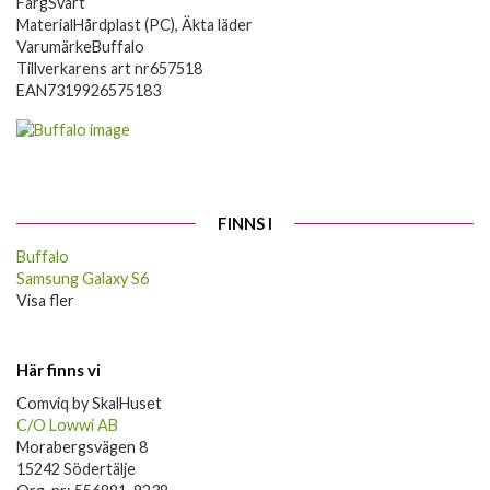
Färg
Svart
Material
Hårdplast (PC), Äkta läder
Varumärke
Buffalo
Tillverkarens art nr
657518
EAN
7319926575183
FINNS I
Buffalo
Samsung Galaxy S6
Visa fler
Här finns vi
Comviq by SkalHuset
C/O Lowwi AB
Morabergsvägen 8
15242 Södertälje