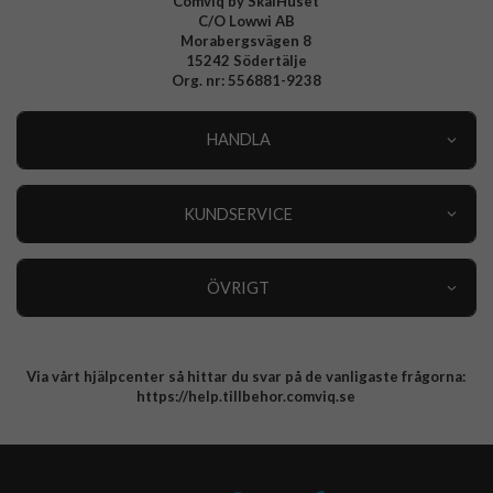
Comviq by SkalHuset
C/O Lowwi AB
Morabergsvägen 8
15242 Södertälje
Org. nr: 556881-9238
HANDLA
Outlet
Nyheter
KUNDSERVICE
Varumärken
Kundservice
Specialkategorier
90 dagars öppet köp
ÖVRIGT
Köpevillkor
Om oss
Retur
Om cookies
Via vårt hjälpcenter så hittar du svar på de vanligaste frågorna:
Integritetspolicy
https://help.tillbehor.comviq.se