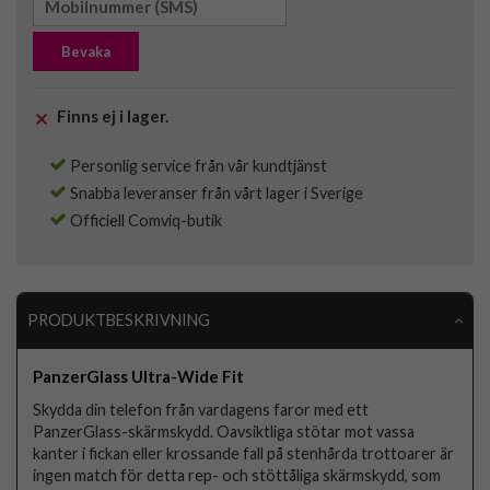
Bevaka
Finns ej i lager.
Personlig service från vår kundtjänst
Snabba leveranser från vårt lager i Sverige
Officiell Comviq-butik
PRODUKTBESKRIVNING
PanzerGlass Ultra-Wide Fit
Skydda din telefon från vardagens faror med ett
PanzerGlass-skärmskydd. Oavsiktliga stötar mot vassa
kanter i fickan eller krossande fall på stenhårda trottoarer är
ingen match för detta rep- och stöttåliga skärmskydd, som