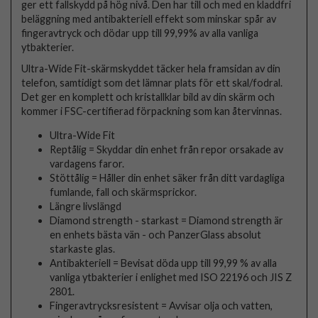
ger ett fallskydd på hög nivå. Den har till och med en kladdfri
beläggning med antibakteriell effekt som minskar spår av
fingeravtryck och dödar upp till 99,99% av alla vanliga
ytbakterier.
Ultra-Wide Fit-skärmskyddet täcker hela framsidan av din
telefon, samtidigt som det lämnar plats för ett skal/fodral.
Det ger en komplett och kristallklar bild av din skärm och
kommer i FSC-certifierad förpackning som kan återvinnas.
Ultra-Wide Fit
Reptålig = Skyddar din enhet från repor orsakade av
vardagens faror.
Stöttålig = Håller din enhet säker från ditt vardagliga
fumlande, fall och skärmsprickor.
Längre livslängd
Diamond strength - starkast = Diamond strength är
en enhets bästa vän - och PanzerGlass absolut
starkaste glas.
Antibakteriell = Bevisat döda upp till 99,99 % av alla
vanliga ytbakterier i enlighet med ISO 22196 och JIS Z
2801.
Fingeravtrycksresistent = Avvisar olja och vatten,