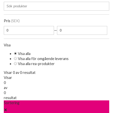
Pris
(SEK)
—
Visa
Visa alla
Visa alla för omgående leverans
Visa alla rea-produkter
Visar 0 av 0 resultat
Visar
0
av
0
resultat
Sortering