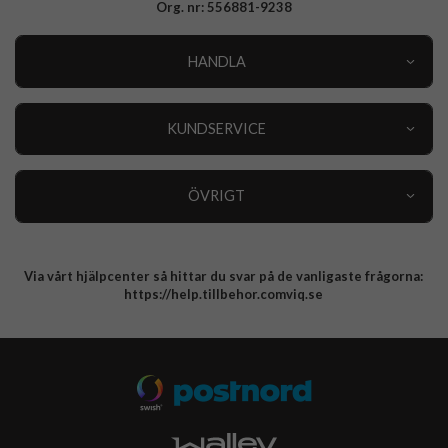
Org. nr: 556881-9238
HANDLA
Outlet
Nyheter
KUNDSERVICE
Varumärken
Kundservice
Specialkategorier
90 dagars öppet köp
ÖVRIGT
Köpevillkor
Om oss
Retur
Om cookies
Via vårt hjälpcenter så hittar du svar på de vanligaste frågorna:
Integritetspolicy
https://help.tillbehor.comviq.se