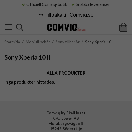
Officiell Comviq-butik
Snabba leveranser
↪️ Tillbaka till Comviq.se
Startsida
/
Mobiltillbehör
/
Sony tillbehör
/
Sony Xperia 10 III
Sony Xperia 10 III
ALLA PRODUKTER
Inga produkter hittades.
Comviq by SkalHuset
C/O Lowwi AB
Morabergsvägen 8
15242 Södertälje