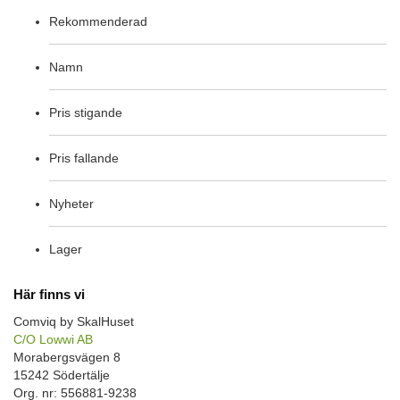
Rekommenderad
Namn
Pris stigande
Pris fallande
Nyheter
Lager
Här finns vi
Comviq by SkalHuset
C/O Lowwi AB
Morabergsvägen 8
15242 Södertälje
Org. nr: 556881-9238