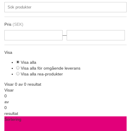
Pris
(SEK)
—
Visa
Visa alla
Visa alla för omgående leverans
Visa alla rea-produkter
Visar 0 av 0 resultat
Visar
0
av
0
resultat
Sortering