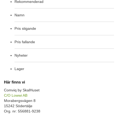
Rekommenderad
Namn
Pris stigande
Pris fallande
Nyheter
Lager
Här finns vi
Comviq by SkalHuset
C/O Lowwi AB
Morabergsvägen 8
15242 Södertälje
Org. nr: 556881-9238