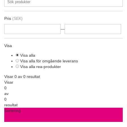
Pris
(SEK)
—
Visa
Visa alla
Visa alla för omgående leverans
Visa alla rea-produkter
Visar 0 av 0 resultat
Visar
0
av
0
resultat
Sortering