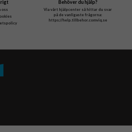
rigt
Behöver du hjälp?
 oss
Via vårt hjälpcenter så hittar du svar
på de vanligaste frågorna:
ookies
https://help.tillbehor.comviq.se
tetspolicy