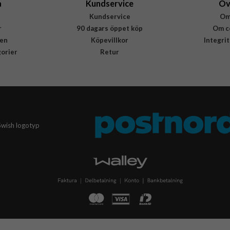
a
Kundservice
Öv
Kundservice
Om
r
90 dagars öppet köp
Om c
en
Köpevillkor
Integri
gorier
Retur