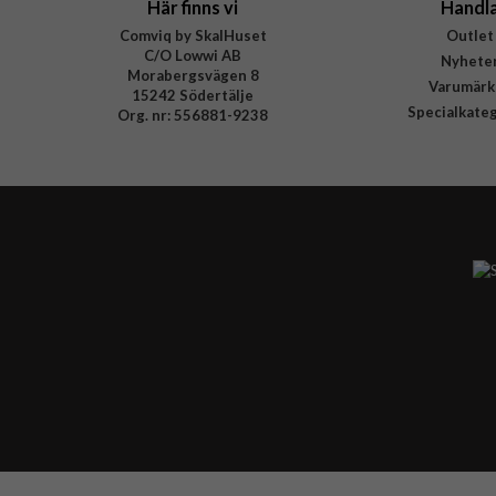
Här finns vi
Handl
Comviq by SkalHuset
Outlet
C/O Lowwi AB
Nyhete
Morabergsvägen 8
Varumärk
15242 Södertälje
Specialkate
Org. nr: 556881-9238