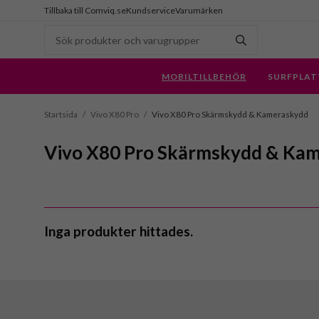
Tillbaka till Comviq.se
Kundservice
Varumärken
MOBILTILLBEHÖR
SURFPLAT
Startsida
/
Vivo X80 Pro
/
Vivo X80 Pro Skärmskydd & Kameraskydd
Vivo X80 Pro Skärmskydd & Ka
Inga produkter hittades.