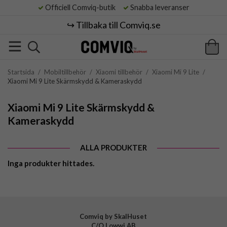
Officiell Comviq-butik
Snabba leveranser
↪️ Tillbaka till Comviq.se
Startsida
/
Mobiltillbehör
/
Xiaomi tillbehör
/
Xiaomi Mi 9 Lite
/
Xiaomi Mi 9 Lite Skärmskydd & Kameraskydd
Xiaomi Mi 9 Lite Skärmskydd &
Kameraskydd
ALLA PRODUKTER
Inga produkter hittades.
Comviq by SkalHuset
C/O Lowwi AB