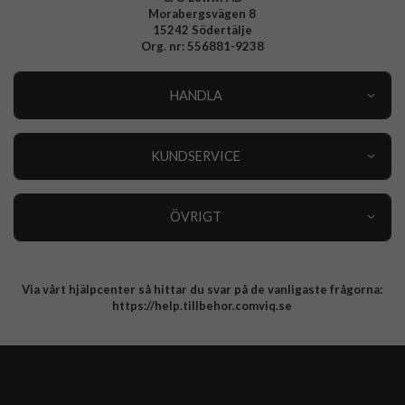
Morabergsvägen 8
15242 Södertälje
Org. nr: 556881-9238
HANDLA
Outlet
Nyheter
KUNDSERVICE
Varumärken
Kundservice
Specialkategorier
90 dagars öppet köp
ÖVRIGT
Köpevillkor
Om oss
Retur
Om cookies
Via vårt hjälpcenter så hittar du svar på de vanligaste frågorna:
Integritetspolicy
https://help.tillbehor.comviq.se