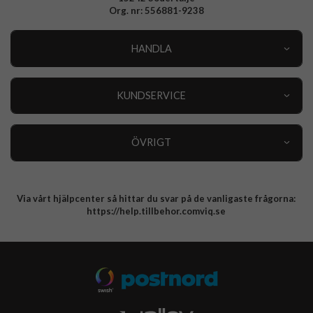
Org. nr: 556881-9238
HANDLA
Outlet
Nyheter
KUNDSERVICE
Varumärken
Kundservice
Specialkategorier
90 dagars öppet köp
ÖVRIGT
Köpevillkor
Om oss
Retur
Om cookies
Via vårt hjälpcenter så hittar du svar på de vanligaste frågorna:
Integritetspolicy
https://help.tillbehor.comviq.se