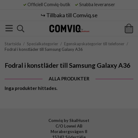
Officiell Comviq-butik
Snabba leveranser
↪️ Tillbaka till Comviq.se
Startsida
/
Specialkategorier
/
Egenskapskategorier till telefoner
/
Fodral i konstläder till Samsung Galaxy A36
Fodral i konstläder till Samsung Galaxy A36
ALLA PRODUKTER
Inga produkter hittades.
Comviq by SkalHuset
C/O Lowwi AB
Morabergsvägen 8
15242 Södertälje