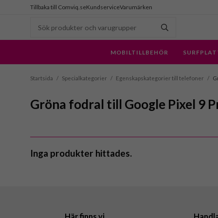
Tillbaka till Comviq.se
Kundservice
Varumärken
MOBILTILLBEHÖR
SURFPLAT
Startsida
/
Specialkategorier
/
Egenskapskategorier till telefoner
/
Gr
Gröna fodral till Google Pixel 9 
Inga produkter hittades.
Här finns vi
Handl