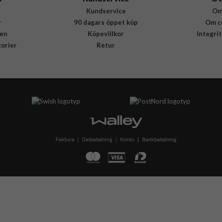
Kundservice
Om
r
90 dagars öppet köp
Om c
en
Köpevillkor
Integri
gorier
Retur