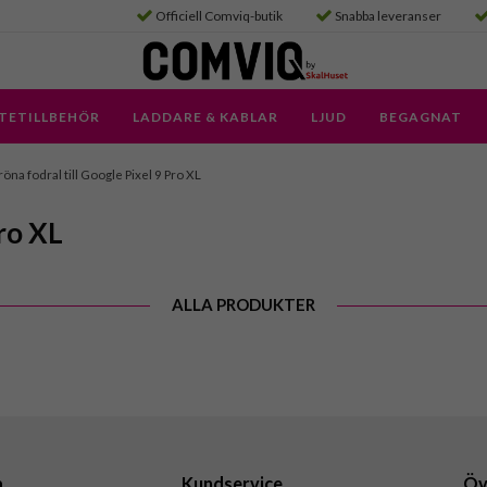
Officiell Comviq-butik
Snabba leveranser
TETILLBEHÖR
LADDARE & KABLAR
LJUD
BEGAGNAT
öna fodral till Google Pixel 9 Pro XL
Pro XL
ALLA PRODUKTER
a
Kundservice
Öv