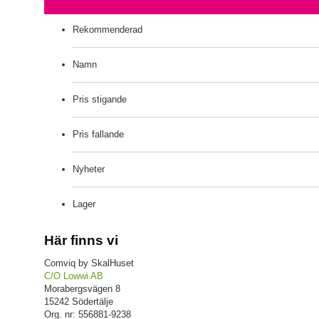
Rekommenderad
Namn
Pris stigande
Pris fallande
Nyheter
Lager
Här finns vi
Comviq by SkalHuset
C/O Lowwi AB
Morabergsvägen 8
15242 Södertälje
Org. nr: 556881-9238