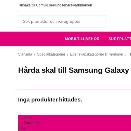
Tillbaka till Comviq.se
Kundservice
Varumärken
MOBILTILLBEHÖR
SURFPLAT
Startsida
/
Specialkategorier
/
Egenskapskategorier till telefoner
/
H
Hårda skal till Samsung Galaxy
Inga produkter hittades.
Filter
Sortering
Filter