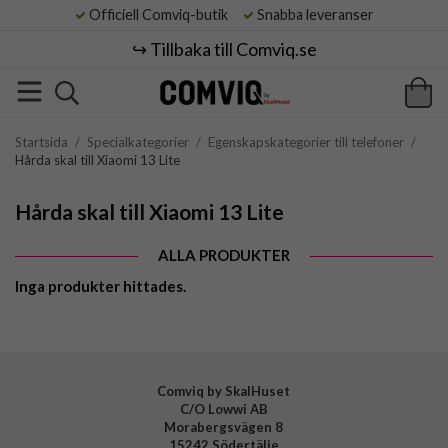
Officiell Comviq-butik
Snabba leveranser
↪️ Tillbaka till Comviq.se
Startsida
/
Specialkategorier
/
Egenskapskategorier till telefoner
/
Hårda skal till Xiaomi 13 Lite
Hårda skal till Xiaomi 13 Lite
ALLA PRODUKTER
Inga produkter hittades.
Comviq by SkalHuset
C/O Lowwi AB
Morabergsvägen 8
15242 Södertälje