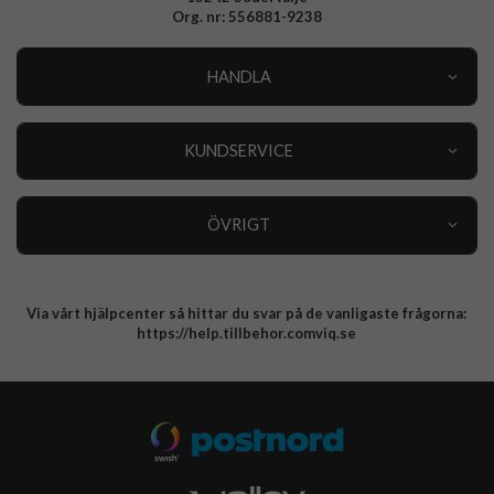
Org. nr: 556881-9238
HANDLA
Outlet
Nyheter
KUNDSERVICE
Varumärken
Kundservice
Specialkategorier
90 dagars öppet köp
ÖVRIGT
Köpevillkor
Om oss
Retur
Om cookies
Via vårt hjälpcenter så hittar du svar på de vanligaste frågorna:
Integritetspolicy
https://help.tillbehor.comviq.se