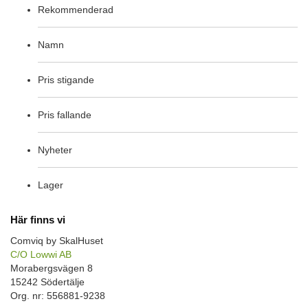
Rekommenderad
Namn
Pris stigande
Pris fallande
Nyheter
Lager
Här finns vi
Comviq by SkalHuset
C/O Lowwi AB
Morabergsvägen 8
15242 Södertälje
Org. nr: 556881-9238