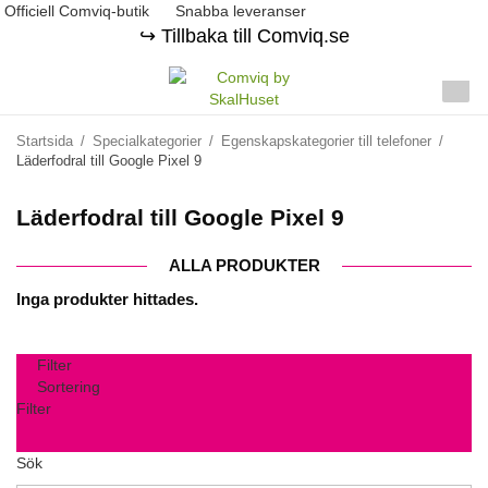
Officiell Comviq-butik
Snabba leveranser
↪️ Tillbaka till Comviq.se
Startsida
/
Specialkategorier
/
Egenskapskategorier till telefoner
/
Läderfodral till Google Pixel 9
Läderfodral till Google Pixel 9
ALLA PRODUKTER
Inga produkter hittades.
Filter
Sortering
Filter
Sök