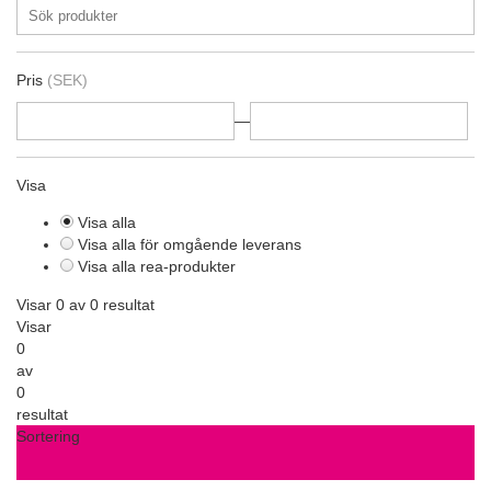
Pris
(SEK)
—
Visa
Visa alla
Visa alla för omgående leverans
Visa alla rea-produkter
Visar 0 av 0 resultat
Visar
0
av
0
resultat
Sortering