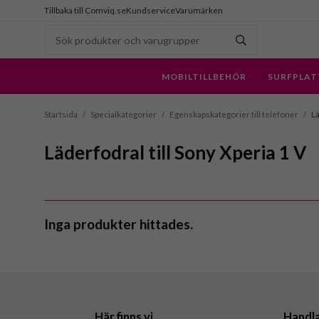
Tillbaka till Comviq.se
Kundservice
Varumärken
MOBILTILLBEHÖR
SURFPLAT
Startsida
/
Specialkategorier
/
Egenskapskategorier till telefoner
/
Lä
Läderfodral till Sony Xperia 1 V
Inga produkter hittades.
Här finns vi
Handl