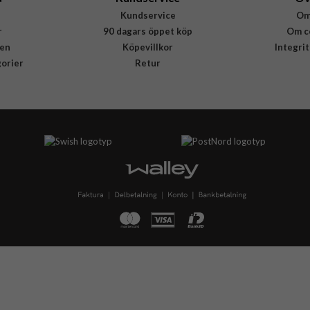
Kundservice
Om
r
90 dagars öppet köp
Om c
en
Köpevillkor
Integri
gorier
Retur