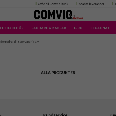
Officiell Comviq-butik
Snabba leveranser
TETILLBEHÖR
LADDARE & KABLAR
LJUD
BEGAGNAT
derfodral till Sony Xperia 1 V
ALLA PRODUKTER
a
Kundservice
Öv