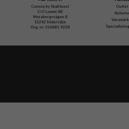
Comviq by SkalHuset
Outlet
C/O Lowwi AB
Nyhete
Morabergsvägen 8
Varumärk
15242 Södertälje
Specialkate
Org. nr: 556881-9238