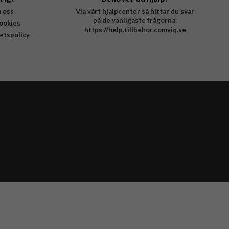
 oss
Via vårt hjälpcenter så hittar du svar
på de vanligaste frågorna:
ookies
https://help.tillbehor.comviq.se
tetspolicy