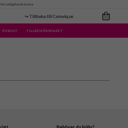
Personlig kundservice
↪️ Tillbaka till Comviq.se
ÖVRIGT
TILLBEHÖRSPAKET
rigt
Behöver du hjälp?