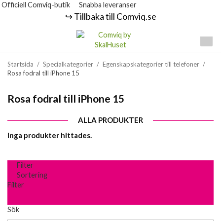
Officiell Comviq-butik
Snabba leveranser
↪️ Tillbaka till Comviq.se
Startsida
/
Specialkategorier
/
Egenskapskategorier till telefoner
/
Rosa fodral till iPhone 15
Rosa fodral till iPhone 15
ALLA PRODUKTER
Inga produkter hittades.
Filter
Sortering
Filter
Sök