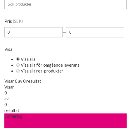
Pris
(SEK)
—
Visa
Visa alla
Visa alla för omgående leverans
Visa alla rea-produkter
Visar 0 av 0 resultat
Visar
0
av
0
resultat
Sortering