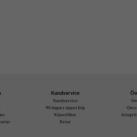
a
Kundservice
Öv
Kundservice
Om
r
90 dagars öppet köp
Om c
en
Köpevillkor
Integri
gorier
Retur