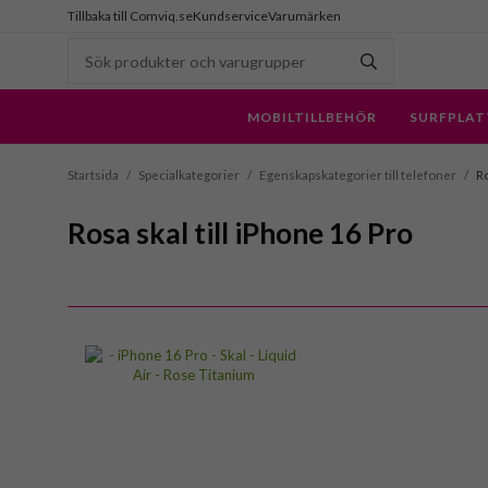
Tillbaka till Comviq.se
Kundservice
Varumärken
MOBILTILLBEHÖR
SURFPLAT
Startsida
/
Specialkategorier
/
Egenskapskategorier till telefoner
/
Ro
Rosa skal till iPhone 16 Pro