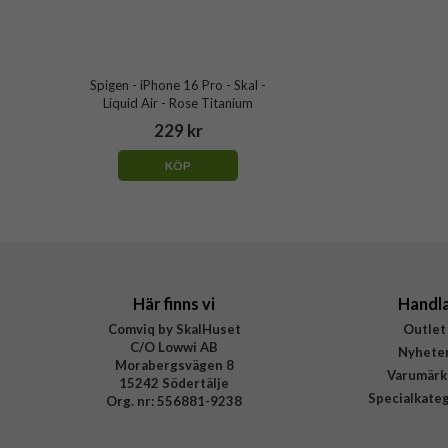
Spigen - iPhone 16 Pro - Skal -
Liquid Air - Rose Titanium
229 kr
KÖP
Här finns vi
Handl
Comviq by SkalHuset
Outlet
C/O Lowwi AB
Nyhete
Morabergsvägen 8
Varumärk
15242 Södertälje
Specialkate
Org. nr: 556881-9238