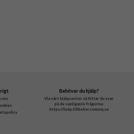
rigt
Behöver du hjälp?
 oss
Via vårt hjälpcenter så hittar du svar
på de vanligaste frågorna:
ookies
https://help.tillbehor.comviq.se
tetspolicy