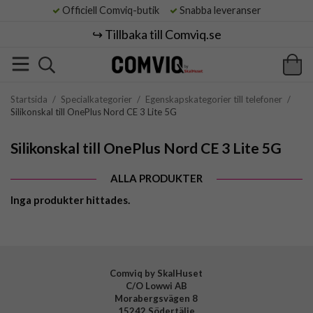
Officiell Comviq-butik
Snabba leveranser
↪️ Tillbaka till Comviq.se
Startsida
/
Specialkategorier
/
Egenskapskategorier till telefoner
/
Silikonskal till OnePlus Nord CE 3 Lite 5G
Silikonskal till OnePlus Nord CE 3 Lite 5G
ALLA PRODUKTER
Inga produkter hittades.
Comviq by SkalHuset
C/O Lowwi AB
Morabergsvägen 8
15242 Södertälje