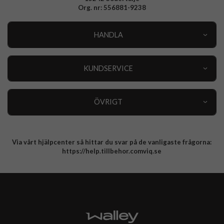
Org. nr: 556881-9238
HANDLA
Outlet
Nyheter
KUNDSERVICE
Varumärken
Kundservice
Specialkategorier
90 dagars öppet köp
ÖVRIGT
Köpevillkor
Om oss
Retur
Om cookies
Via vårt hjälpcenter så hittar du svar på de vanligaste frågorna:
Integritetspolicy
https://help.tillbehor.comviq.se