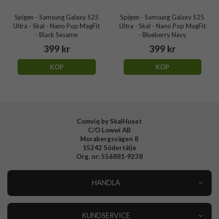
Spigen - Samsung Galaxy S25
Spigen - Samsung Galaxy S25
Ultra - Skal - Nano Pop MagFit
Ultra - Skal - Nano Pop MagFit
- Black Sesame
- Blueberry Navy
399 kr
399 kr
KÖP
KÖP
Comviq by SkalHuset
C/O Lowwi AB
Morabergsvägen 8
15242 Södertälje
Org. nr: 556881-9238
HANDLA
Outlet
Nyheter
KUNDSERVICE