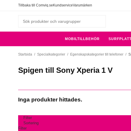
Tillbaka till Comviq.se
Kundservice
Varumärken
MOBILTILLBEHÖR
SURFPLAT
Startsida
/
Specialkategorier
/
Egenskapskategorier till telefoner
/
S
Spigen till Sony Xperia 1 V
Inga produkter hittades.
Filter
Sortering
Filter