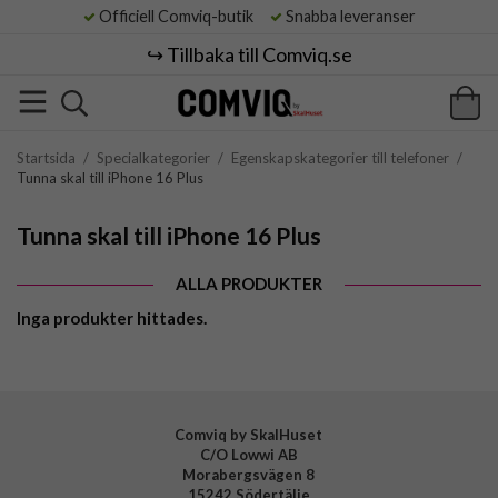
Officiell Comviq-butik
Snabba leveranser
↪️ Tillbaka till Comviq.se
Startsida
/
Specialkategorier
/
Egenskapskategorier till telefoner
/
Tunna skal till iPhone 16 Plus
Tunna skal till iPhone 16 Plus
ALLA PRODUKTER
Inga produkter hittades.
Comviq by SkalHuset
C/O Lowwi AB
Morabergsvägen 8
15242 Södertälje