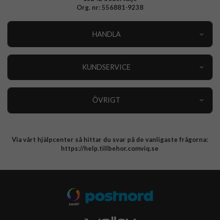
Org. nr: 556881-9238
HANDLA
Outlet
Nyheter
KUNDSERVICE
Varumärken
Kundservice
Specialkategorier
90 dagars öppet köp
ÖVRIGT
Köpevillkor
Om oss
Retur
Om cookies
Via vårt hjälpcenter så hittar du svar på de vanligaste frågorna:
Integritetspolicy
https://help.tillbehor.comviq.se