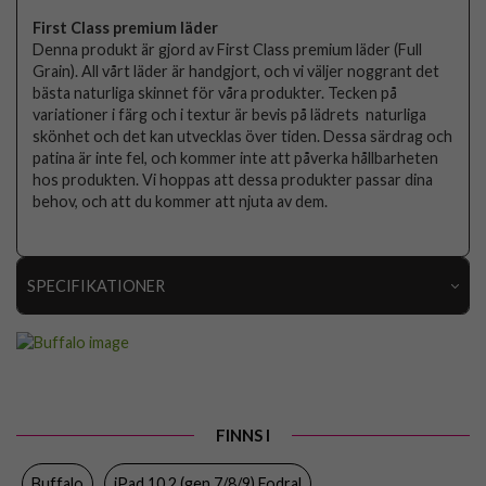
First Class premium läder
Denna produkt är gjord av First Class premium läder (Full
Grain). All vårt läder är handgjort, och vi väljer noggrant det
bästa naturliga skinnet för våra produkter. Tecken på
variationer i färg och i textur är bevis på lädrets naturliga
skönhet och det kan utvecklas över tiden. Dessa särdrag och
patina är inte fel, och kommer inte att påverka hållbarheten
hos produkten. Vi hoppas att dessa produkter passar dina
behov, och att du kommer att njuta av dem.
SPECIFIKATIONER
Artikelnummer
101613
Passar till
iPad 10.2 (gen 7/8/9)
Produkttyp
Fodral
FINNS I
Egenskaper
Stativfunktion
Buffalo
iPad 10.2 (gen 7/8/9) Fodral
Färg
Svart