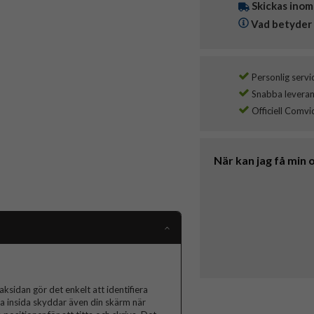
Skickas inom
Vad betyder 
Personlig servi
Snabba leverans
Officiell Comvi
När kan jag få min 
baksidan gör det enkelt att identifiera
a insida skyddar även din skärm när