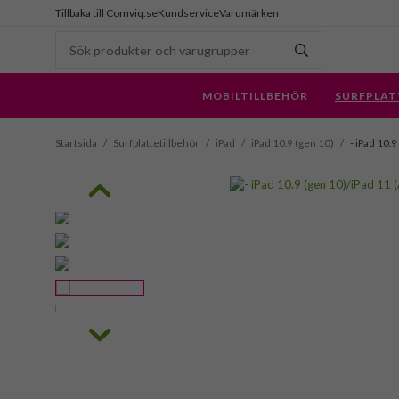
Tillbaka till Comviq.se
Kundservice
Varumärken
MOBILTILLBEHÖR
SURFPLAT
Startsida
/
Surfplattetillbehör
/
iPad
/
iPad 10.9 (gen 10)
/
- iPad 10.9