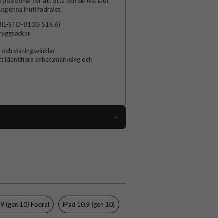
 positioner för att titta och skriva. Det
uspenna inuti fodralet.
d (MIL-STD-810G 516.6)
 ryggsäckar
- och visningsvinklar
tt identifiera enhetsmärkning och
86799
iPad 10.9 (gen 10), iPad 11 (A16)
Fodral
Pennhållare, Stativfunktion, Stöttålig
Svart
.9 (gen 10) Fodral
iPad 10.9 (gen 10)
Gummi, Hårdplast (PC)