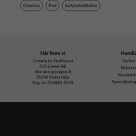
Otterbox
iPad
Surfplattetillbehör
Varumärke
Tillverkarens art nr
EAN
Här finns vi
Handl
Comviq by SkalHuset
Outlet
C/O Lowwi AB
Nyhete
Morabergsvägen 8
Varumärk
15242 Södertälje
Specialkate
Org. nr: 556881-9238