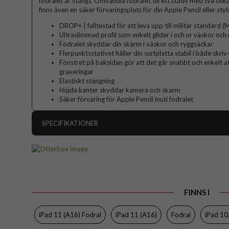
fodralet är stängt. Omvandla fodralet till ett stativ med två olika
finns även en säker förvaringsplats för din Apple Pencil eller styl
DROP+ | falltestad för att leva upp till militär standar
Ultraslimmad profil som enkelt glider i och ur väskor och
Fodralet skyddar din skärm i väskor och ryggsäckar
Flerpunktsstativet håller din surfplatta stabil i både skriv
Fönstret på baksidan gör att det går snabbt och enkelt a
graveringar
Elastiskt stängning
Höjda kanter skyddar kamera och skärm
Säker förvaring för Apple Pencil inuti fodralet
SPECIFIKATIONER
Artikelnummer
Passar till
Produkttyp
FINNS I
Egenskaper
Färg
iPad 11 (A16) Fodral
iPad 11 (A16)
Fodral
iPad 10
Material