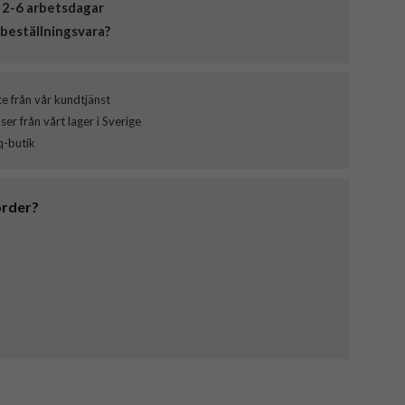
 2-6 arbetsdagar
beställningsvara?
ce från vår kundtjänst
er från vårt lager i Sverige
q-butik
order?