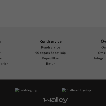
Otterbox
77-92188
840304725373
a
Kundservice
Öv
Kundservice
Om
r
90 dagars öppet köp
Om c
en
Köpevillkor
Integri
gorier
Retur