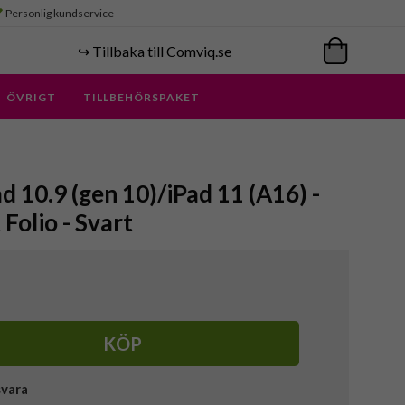
Personlig kundservice
↪️ Tillbaka till Comviq.se
ÖVRIGT
TILLBEHÖRSPAKET
d 10.9 (gen 10)/iPad 11 (A16) -
 Folio - Svart
KÖP
svara