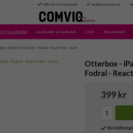
Officiell Comviq-butik
Snabba leveranser
TETILLBEHÖR
LADDARE & KABLAR
LJUD
BEGAGNAT
 (gen 10)/iPad 11 (A16) - Fodral - React Folio - Svart
Otterbox - iPa
Fodral - React
399 kr
Beställning