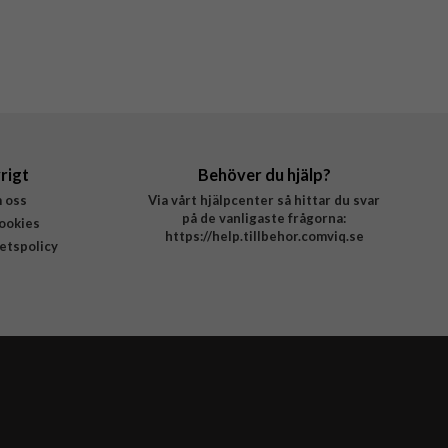
rigt
Behöver du hjälp?
 oss
Via vårt hjälpcenter så hittar du svar
på de vanligaste frågorna:
ookies
https://help.tillbehor.comviq.se
tetspolicy