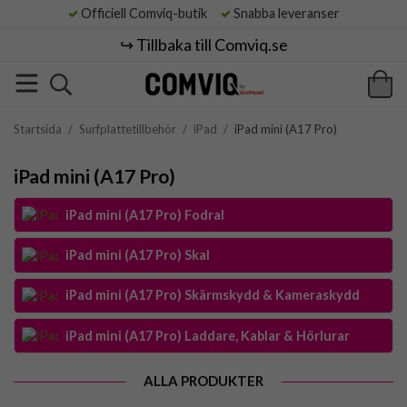
Officiell Comviq-butik
Snabba leveranser
↪️ Tillbaka till Comviq.se
Startsida
/
Surfplattetillbehör
/
iPad
/
iPad mini (A17 Pro)
iPad mini (A17 Pro)
iPad mini (A17 Pro) Fodral
iPad mini (A17 Pro) Skal
iPad mini (A17 Pro) Skärmskydd & Kameraskydd
iPad mini (A17 Pro) Laddare, Kablar & Hörlurar
ALLA PRODUKTER