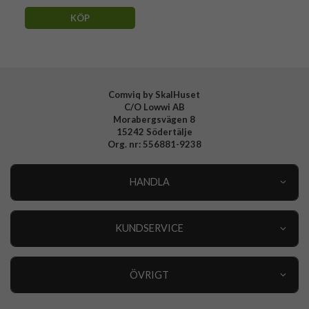
KÖP
Comviq by SkalHuset
C/O Lowwi AB
Morabergsvägen 8
15242 Södertälje
Org. nr: 556881-9238
HANDLA
Outlet
Nyheter
KUNDSERVICE
Varumärken
Kundservice
Specialkategorier
90 dagars öppet köp
ÖVRIGT
Köpevillkor
Om oss
Retur