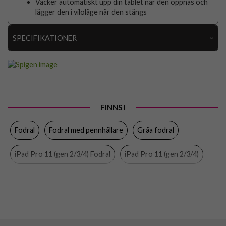
Väcker automatiskt upp din tablet när den öppnas och
lägger den i viloläge när den stängs
SPECIFIKATIONER
Artikelnummer
113473
Passar till
iPad Pro 11 (gen 1), iPad Pro 11 (gen 2/3/4)
Produkttyp
Fodral
FINNS I
Egenskaper
Pennhållare, Sov/Vakna funktion,
Stativfunktion
Fodral
Fodral med pennhållare
Gråa fodral
Färg
Genomskinlig, Grå
iPad Pro 11 (gen 2/3/4) Fodral
iPad Pro 11 (gen 2/3/4)
Material
Hårdplast (PC), Konstläder, Mjukplast (TPU)
Varumärke
Spigen
Spigen
iPad Pro 11 (gen 1) Fodral
iPad Pro 11 (gen 1)
Tillverkarens art nr
ACS06075
EAN
8809896744201