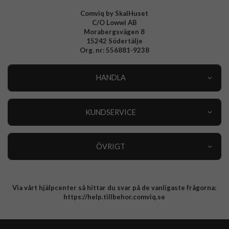
Comviq by SkalHuset
C/O Lowwi AB
Morabergsvägen 8
15242 Södertälje
Org. nr: 556881-9238
HANDLA
Outlet
Nyheter
KUNDSERVICE
Varumärken
Kundservice
Specialkategorier
90 dagars öppet köp
ÖVRIGT
Köpevillkor
Om oss
Retur
Om cookies
Via vårt hjälpcenter så hittar du svar på de vanligaste frågorna:
Integritetspolicy
https://help.tillbehor.comviq.se