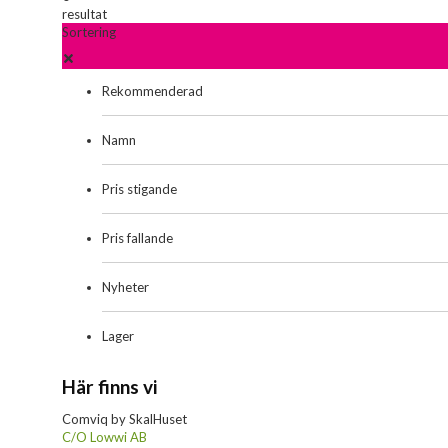
resultat
Sortering
Rekommenderad
Namn
Pris stigande
Pris fallande
Nyheter
Lager
Här finns vi
Comviq by SkalHuset
C/O Lowwi AB