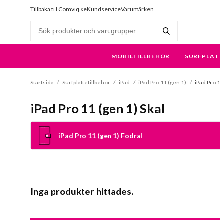
Tillbaka till Comviq.se
Kundservice
Varumärken
MOBILTILLBEHÖR
SURFPLAT
Startsida
/
Surfplattetillbehör
/
iPad
/
iPad Pro 11 (gen 1)
/
iPad Pro 1
iPad Pro 11 (gen 1) Skal
iPad Pro 11 (gen 1) Fodral
Inga produkter hittades.