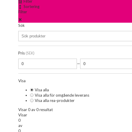
Filter
Sortering
Filter
Sök
Pris
(SEK)
—
Visa
Visa alla
Visa alla för omgående leverans
Visa alla rea-produkter
Visar 0 av 0 resultat
Visar
0
av
0