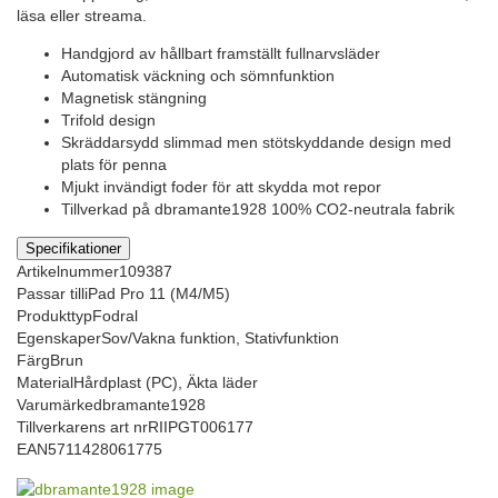
läsa eller streama.
Handgjord av hållbart framställt fullnarvsläder
Automatisk väckning och sömnfunktion
Magnetisk stängning
Trifold design
Skräddarsydd slimmad men stötskyddande design med
plats för penna
Mjukt invändigt foder för att skydda mot repor
Tillverkad på dbramante1928 100% CO2-neutrala fabrik
Specifikationer
Artikelnummer
109387
Passar till
iPad Pro 11 (M4/M5)
Produkttyp
Fodral
Egenskaper
Sov/Vakna funktion, Stativfunktion
Färg
Brun
Material
Hårdplast (PC), Äkta läder
Varumärke
dbramante1928
Tillverkarens art nr
RIIPGT006177
EAN
5711428061775