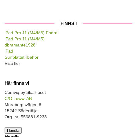
FINNS I
iPad Pro 11 (M4/M5) Fodral
iPad Pro 11 (M4/M5)
dbramante1928
iPad
Surfplattetillbehör
Visa fler
Här finns vi
Comviq by SkalHuset
C/O Lowwi AB
Morabergsvägen 8
15242 Södertälje
Org. nr: 556881-9238
Handla
Handla