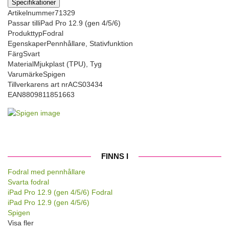
Specifikationer
Artikelnummer
71329
Passar till
iPad Pro 12.9 (gen 4/5/6)
Produkttyp
Fodral
Egenskaper
Pennhållare, Stativfunktion
Färg
Svart
Material
Mjukplast (TPU), Tyg
Varumärke
Spigen
Tillverkarens art nr
ACS03434
EAN
8809811851663
FINNS I
Fodral med pennhållare
Svarta fodral
iPad Pro 12.9 (gen 4/5/6) Fodral
iPad Pro 12.9 (gen 4/5/6)
Spigen
Visa fler