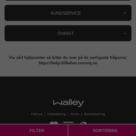
Outlet
Nyheter
KUNDSERVICE
Varumärken
Kundservice
Specialkategorier
90 dagars öppet köp
ÖVRIGT
Köpevillkor
Om oss
Retur
Om cookies
Via vårt hjälpcenter så hittar du svar på de vanligaste frågorna:
Integritetspolicy
https://help.tillbehor.comviq.se
FILTER
SORTERING