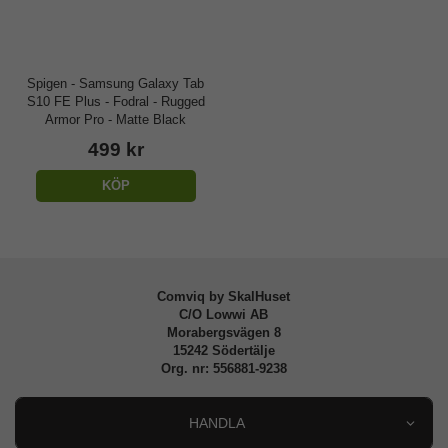
Spigen - Samsung Galaxy Tab
S10 FE Plus - Fodral - Rugged
Armor Pro - Matte Black
499 kr
KÖP
Comviq by SkalHuset
C/O Lowwi AB
Morabergsvägen 8
15242 Södertälje
Org. nr: 556881-9238
HANDLA