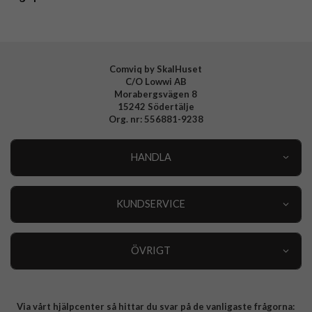
Comviq by SkalHuset
C/O Lowwi AB
Morabergsvägen 8
15242 Södertälje
Org. nr: 556881-9238
HANDLA
Outlet
Nyheter
KUNDSERVICE
Varumärken
Kundservice
Specialkategorier
90 dagars öppet köp
ÖVRIGT
Köpevillkor
Om oss
Retur
Om cookies
Via vårt hjälpcenter så hittar du svar på de vanligaste frågorna:
Integritetspolicy