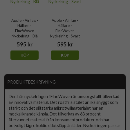
Apple - AirTag -
Apple - AirTag -
Hållare -
Hållare -
FineWoven
FineWoven
Nyckelring - Blå
Nyckelring - Svart
595 kr
595 kr
KÖP
KÖP
PRODUKTBESKRIVNING
Den här nyckelringen i FineWoven är omsorgsfullt tillverkad
av innovativa material. Det rostfria stålet är lika snyggt som
starkt och det slitstarka mikrotwillmaterialet har en
mockaliknande känsla. Det tillverkas av 68 procent
återvunnet material från konsumentprodukter och har
betydligt lägre koldioxidutsläpp än läder. Nyckelringen passar