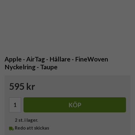
Apple - AirTag - Hållare - FineWoven
Nyckelring - Taupe
595 kr
KÖP
2
st. i lager.
Redo att skickas