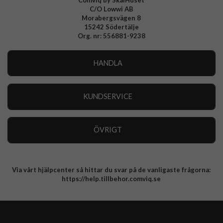
Comviq by SkalHuset
C/O Lowwi AB
Morabergsvägen 8
15242 Södertälje
Org. nr: 556881-9238
HANDLA
Outlet
Nyheter
KUNDSERVICE
Varumärken
Kundservice
Specialkategorier
90 dagars öppet köp
ÖVRIGT
Köpevillkor
Om oss
Retur
Om cookies
Via vårt hjälpcenter så hittar du svar på de vanligaste frågorna:
Integritetspolicy
https://help.tillbehor.comviq.se