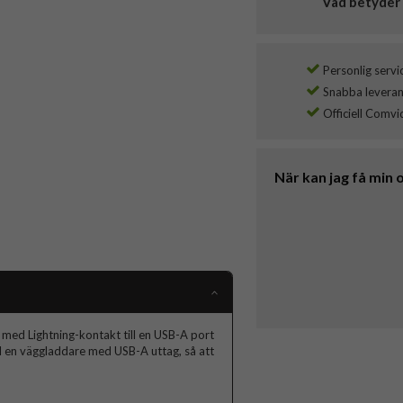
Vad betyder 
Personlig servi
Snabba leverans
Officiell Comvi
När kan jag få min 
 med Lightning-kontakt till en USB-A port
ll en väggladdare med USB-A uttag, så att