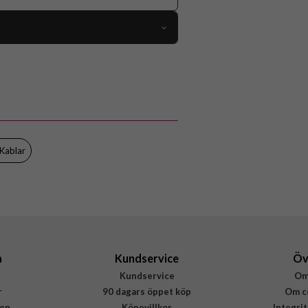
113152
Kabel
Vit
Apple
MUQW3ZM/A
Kablar
195949087714
a
Kundservice
Öv
Kundservice
Om
r
90 dagars öppet köp
Om c
en
Köpevillkor
Integri