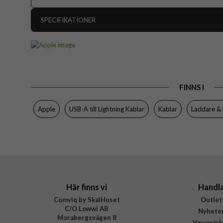
SPECIFIKATIONER
Artikelnummer
Produkttyp
Färg
FINNS I
Varumärke
Tillverkarens art nr
Apple
USB-A till Lightning Kablar
Kablar
Laddare & 
EAN
Här finns vi
Handl
Comviq by SkalHuset
Outlet
C/O Lowwi AB
Nyhete
Morabergsvägen 8
Varumärk