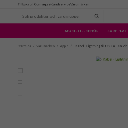
Tillbaka till Comviq.se
Kundservice
Varumärken
MOBILTILLBEHÖR
SURFPLAT
Startsida
/
Varumärken
/
Apple
/
- Kabel - Lightning till USB-A - 1m Vit