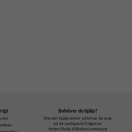
rigt
Behöver du hjälp?
 oss
Via vårt hjälpcenter så hittar du svar
på de vanligaste frågorna:
ookies
https://help.tillbehor.comviq.se
tetspolicy