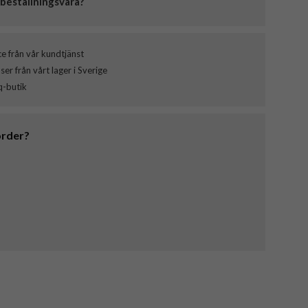
beställningsvara?
ce från vår kundtjänst
er från vårt lager i Sverige
q-butik
order?