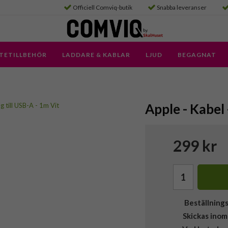
Officiell Comviq-butik
Snabba leveranser
TETILLBEHÖR
LADDARE & KABLAR
LJUD
BEGAGNAT
Apple - Kabel 
299 kr
Beställning
Skickas inom