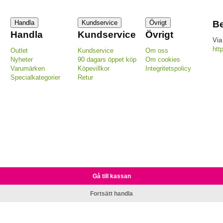
Handla
Kundservice
Övrigt
Be
Handla
Kundservice
Övrigt
Via
htt
Outlet
Kundservice
Om oss
Nyheter
90 dagars öppet köp
Om cookies
Varumärken
Köpevillkor
Integritetspolicy
Specialkategorier
Retur
Gå till kassan
Fortsätt handla