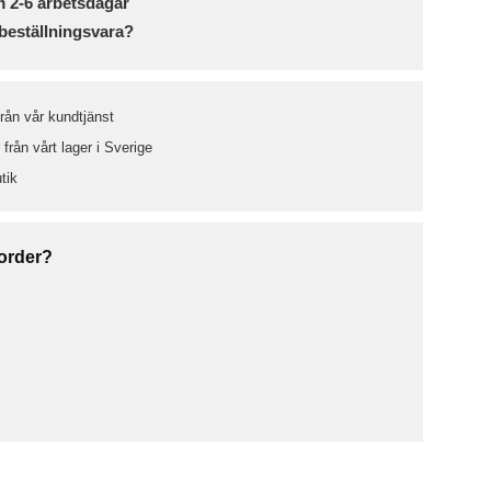
m 2-6 arbetsdagar
beställningsvara?
från vår kundtjänst
från vårt lager i Sverige
tik
 order?