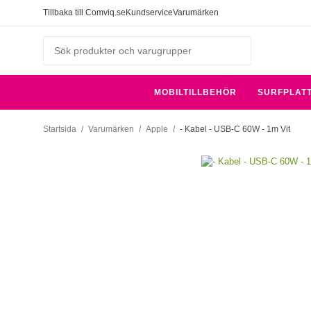
Tillbaka till Comviq.se
Kundservice
Varumärken
MOBILTILLBEHÖR
SURFPLAT
Startsida
/
Varumärken
/
Apple
/
- Kabel - USB-C 60W - 1m Vit