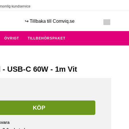
rsonlig kundservice
↪️ Tillbaka till Comviq.se
ÖVRIGT
TILLBEHÖRSPAKET
l - USB-C 60W - 1m Vit
KÖP
svara