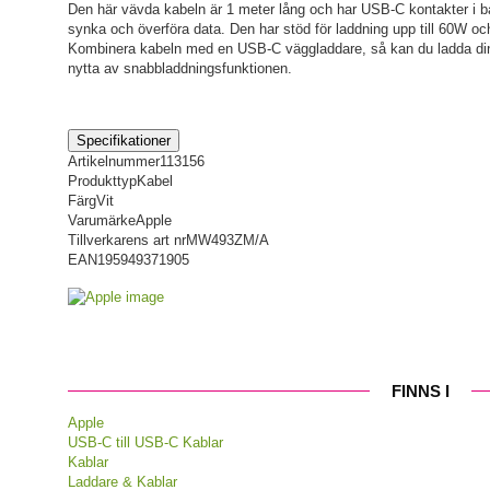
Den här vävda kabeln är 1 meter lång och har USB-C kontakter i bå
synka och överföra data. Den har stöd för laddning upp till 60W o
Kombinera kabeln med en USB-C väggladdare, så kan du ladda dina
nytta av snabbladdningsfunktionen.
Specifikationer
Artikelnummer
113156
Produkttyp
Kabel
Färg
Vit
Varumärke
Apple
Tillverkarens art nr
MW493ZM/A
EAN
195949371905
FINNS I
Apple
USB-C till USB-C Kablar
Kablar
Laddare & Kablar