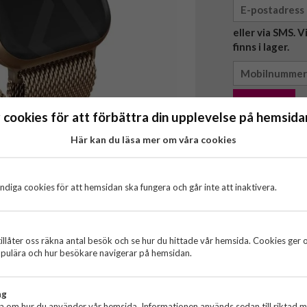
eller via SMS. 
finns i lager.
Bevaka
 cookies för att förbättra din upplevelse på hemsidan
Här kan du läsa mer om våra cookies
Finns ej i lag
Personli
diga cookies för att hemsidan ska fungera och går inte att inaktivera.
Snabba l
Officiel
illåter oss räkna antal besök och se hur du hittade vår hemsida. Cookies ger 
pulära och hur besökare navigerar på hemsidan.
 det sofistikerade Milanese Loop Apple
 till skillnad från många liknande band
ng
steras helt efter dina önskemål, vilket ger
ta om hur du använder vår hemsida. Informationen används sedan till riktad 