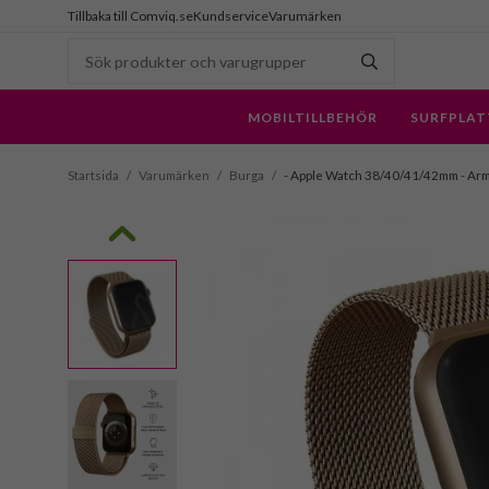
Tillbaka till Comviq.se
Kundservice
Varumärken
MOBILTILLBEHÖR
SURFPLAT
Startsida
/
Varumärken
/
Burga
/
- Apple Watch 38/40/41/42mm - Arm