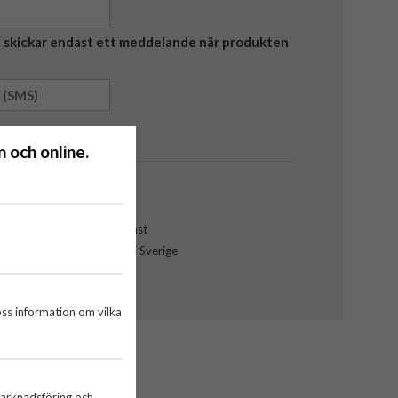
Vi skickar endast ett meddelande när produkten
 och online.
er.
g service från vår kundtjänst
everanser från vårt lager i Sverige
l Comviq-butik
oss information om vilka
marknadsföring och