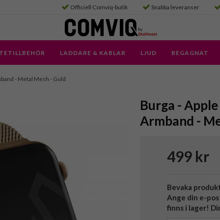
Officiell Comviq-butik
Snabba leveranser
TETILLBEHÖR
LADDARE & KABLAR
LJUD
BEGAGNAT
band - Metal Mesh - Guld
Burga - Appl
Armband - Me
499 kr
Bevaka produk
Ange din e-pos
finns i lager! D