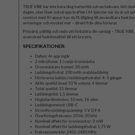
TRUE VIBE har inte bara lång batteritid och en bekväm, lätt des
dagen, utan låser också upp kraften i AI-tjänster när du är på s
sömlöst med AI-appar kan du få tillgång till användbara funktio
aviseringar och mycket mer – direkt från dina hörlurar.
Prisvärd, pålitlig och redo att förbättra din vardag – TRUE VIBE 
avancerad funktionalitet till ett bra pris.
SPECIFIKATIONER:
Defunc Ai-app ingår
2 mikrofoner, 1 i varje öronsnäcka
Öronsnäckans batteri: 30 mAh
Laddningsfodral: 200 mAh snabbladdning
Hörlurarna laddas i laddningsfodralet: 4–5 gånger
Aktiv speltid (med 50 % volym): 4 timmar
Total speltid: 15 timmar
Laddningstid: 1,5 timmar
Högtalardimension: 10 mm, 16 ohm
Laddningsmetod: USB-C
Strömförsörjningsspänning: 5 V 0,9 A
Överföringsfrekvens: 20 Hz-20 kHz
Nominell effekt för öronsnäckor: 3 mW
Nominell effekt för laddningsfodral: 1,75 W
Frekvensområde: 2402-2480 MHz