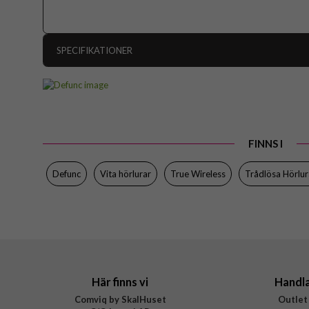
SPECIFIKATIONER
Artikelnummer
Produkttyp
Egenskaper
FINNS I
Färg
Varumärke
Defunc
Vita hörlurar
True Wireless
Trådlösa Hörlur
Tillverkarens art nr
EAN
Här finns vi
Handl
Comviq by SkalHuset
Outlet