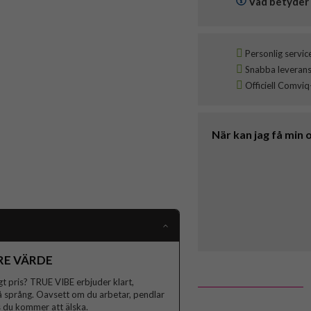
Vad betyder 
Personlig servic
Snabba leveranser
Officiell Comviq
När kan jag få min 
RE VÄRDE
ögt pris? TRUE VIBE erbjuder klart,
på språng. Oavsett om du arbetar, pendlar
ris du kommer att älska.