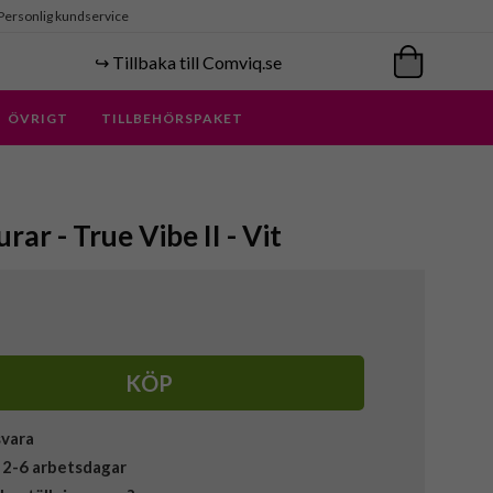
Personlig kundservice
↪️ Tillbaka till Comviq.se
ÖVRIGT
TILLBEHÖRSPAKET
rar - True Vibe II - Vit
KÖP
svara
 2-6 arbetsdagar