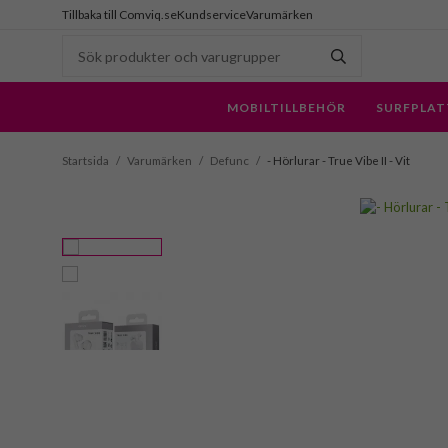
Tillbaka till Comviq.se
Kundservice
Varumärken
MOBILTILLBEHÖR
SURFPLAT
Startsida
/
Varumärken
/
Defunc
/
- Hörlurar - True Vibe II - Vit