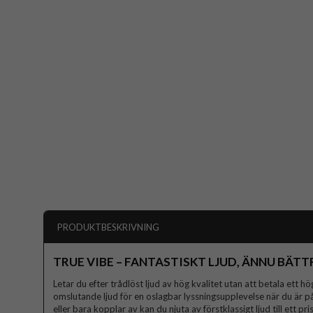
PRODUKTBESKRIVNING
TRUE VIBE – FANTASTISKT LJUD, ÄNNU BÄTT
Letar du efter trådlöst ljud av hög kvalitet utan att betala ett h
omslutande ljud för en oslagbar lyssningsupplevelse när du är 
eller bara kopplar av kan du njuta av förstklassigt ljud till ett p