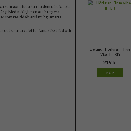
ign som gör att du kan ha dem på dig hela
prång. Med möjligheten att integrera
ner som realtidsöversättning, smarta
är det smarta valet för fantastiskt ljud och
Defunc - Hörlurar - True
Vibe II - Blå
219 kr
KÖP