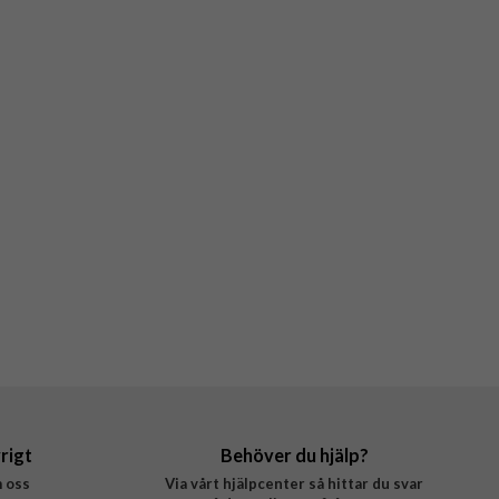
rigt
Behöver du hjälp?
 oss
Via vårt hjälpcenter så hittar du svar