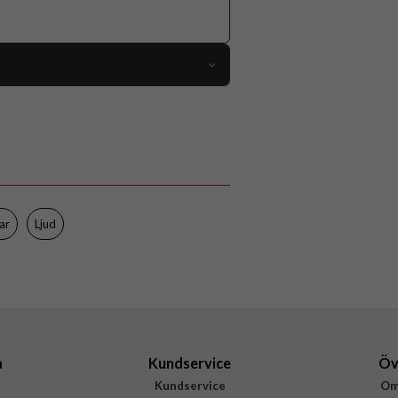
113208
Hörlurar
Trådlös
Vit
Defunc
ar
Ljud
D4512
7350080710027
a
Kundservice
Öv
Kundservice
Om