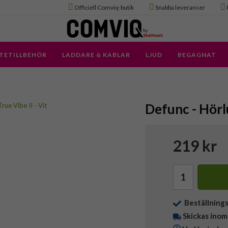
Officiell Comviq-butik
Snabba leveranser
TETILLBEHÖR
LADDARE & KABLAR
LJUD
BEGAGNAT
Defunc - Hörlu
219 kr
Beställning
Skickas inom