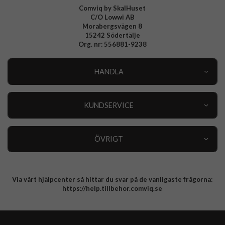
Comviq by SkalHuset
C/O Lowwi AB
Morabergsvägen 8
15242 Södertälje
Org. nr: 556881-9238
HANDLA
Outlet
Nyheter
KUNDSERVICE
Varumärken
Kundservice
Specialkategorier
90 dagars öppet köp
ÖVRIGT
Köpevillkor
Om oss
Retur
Om cookies
Via vårt hjälpcenter så hittar du svar på de vanligaste frågorna:
Integritetspolicy
https://help.tillbehor.comviq.se