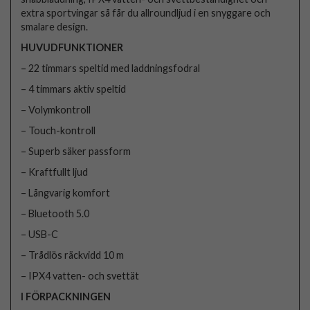
extra sportvingar så får du allroundljud i en snyggare och
smalare design.
HUVUDFUNKTIONER
– 22 timmars speltid med laddningsfodral
– 4 timmars aktiv speltid
– Volymkontroll
– Touch-kontroll
– Superb säker passform
– Kraftfullt ljud
– Långvarig komfort
– Bluetooth 5.0
– USB-C
– Trådlös räckvidd 10 m
– IPX4 vatten- och svettät
I FÖRPACKNINGEN