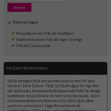
Bevaka
Finns ej i lager.
Personlig service från vår kundtjänst
Snabba leveranser från vårt lager i Sverige
Officiell Comviq-butik
PRODUKTBESKRIVNING
Vill du verkligen hitta den perfekta passformen för dina
hörlurar? Då är Defunc TRUE GO SLIM något för dig. Med
vår världsunika, konsumentinsiktsbaserade MultiTip-design
kombinerar dessa hörlurar de mest omtyckta musik-, sport-
och kommunikationsfunktionerna för bättre ljud, säker
passform och komfort. Lägg till touchkontroll,
snabbladdning, IPX4 vatten- och svettbeständighet och