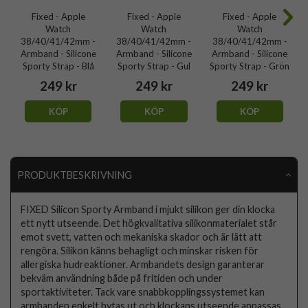
Fixed - Apple
Fixed - Apple
Fixed - Apple
Watch
Watch
Watch
38/40/41/42mm -
38/40/41/42mm -
38/40/41/42mm -
Armband - Silicone
Armband - Silicone
Armband - Silicone
Sporty Strap - Blå
Sporty Strap - Gul
Sporty Strap - Grön
249 kr
249 kr
249 kr
KÖP
KÖP
KÖP
PRODUKTBESKRIVNING
FIXED Silicon Sporty Armband i mjukt silikon ger din klocka
ett nytt utseende. Det högkvalitativa silikonmaterialet står
emot svett, vatten och mekaniska skador och är lätt att
rengöra. Silikon känns behagligt och minskar risken för
allergiska hudreaktioner. Armbandets design garanterar
bekväm användning både på fritiden och under
sportaktiviteter. Tack vare snabbkopplingssystemet kan
armbanden enkelt bytas ut och klockans utseende anpassas