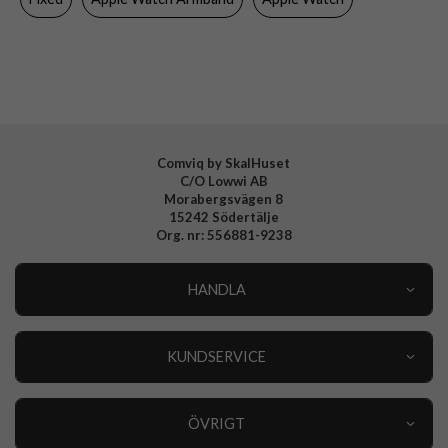
Färg
Rosa
Material
Silikon
Varumärke
Fixed
Tillverkarens art nr
FIXSST2-436-PI
EAN
8591680161409
Comviq by SkalHuset
C/O Lowwi AB
Morabergsvägen 8
15242 Södertälje
Org. nr: 556881-9238
HANDLA
Outlet
Nyheter
KUNDSERVICE
Varumärken
Kundservice
Specialkategorier
90 dagars öppet köp
ÖVRIGT
Köpevillkor