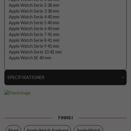
Apple Watch Serie 2 38 mm
Apple Watch Serie 3 38 mm
Apple Watch Serie 4 40 mm
Apple Watch Serie 5 40 mm
Apple Watch Serie 6 40 mm
Apple Watch Serie 7 41 mm
Apple Watch Serie 8 41 mm
Apple Watch Serie 9 41 mm
Apple Watch Serie 10 42 mm
Apple Watch SE 40 mm
SPECIFIKATIONER
Artikelnummer
106718
Passar
Apple Watch 38mm, Apple Watch 40mm, Apple
till
Watch 41mm, Apple Watch 42mm
Produkttyp
Armband
FINNS I
Egenskaper
Vattentålig
Fixed
Apple Watch Armband
Apple Watch