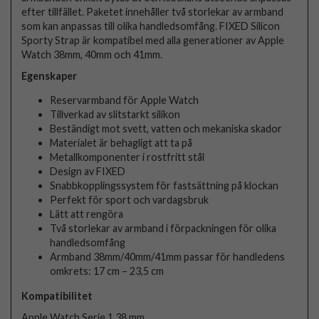
efter tillfället. Paketet innehåller två storlekar av armband
som kan anpassas till olika handledsomfång. FIXED Silicon
Sporty Strap är kompatibel med alla generationer av Apple
Watch 38mm, 40mm och 41mm.
Egenskaper
Reservarmband för Apple Watch
Tillverkad av slitstarkt silikon
Beständigt mot svett, vatten och mekaniska skador
Materialet är behagligt att ta på
Metallkomponenter i rostfritt stål
Design av FIXED
Snabbkopplingssystem för fastsättning på klockan
Perfekt för sport och vardagsbruk
Lätt att rengöra
Två storlekar av armband i förpackningen för olika
handledsomfång
Armband 38mm/40mm/41mm passar för handledens
omkrets: 17 cm – 23,5 cm
Kompatibilitet
Apple Watch Serie 1 38 mm