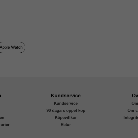
109263
Apple Watch 46mm
Skal, Skärmskydd
Inbyggt skärmskydd
Genomskinlig
Apple Watch
Härdat glas, Mjukplast (TPU)
Fixed
FIXPUW2-1474-TR
8591680183647
a
Kundservice
Öv
Kundservice
Om
r
90 dagars öppet köp
Om c
en
Köpevillkor
Integri
orier
Retur