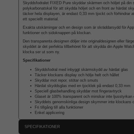
Skyddsfodralet FIXED Pure skyddar skärmen och höljet på din s
polykarbonatskal för att skydda höljet och en front av härdat sk
täcker hela displayen, är endast 0,33 mm tjockt och förhindrar at
ett speciellt material.
Exakta utskärningar och en design som är skräddarsydd för Apple 
funktioner och sidoknappen på klockan.
Den transparenta designen döljer inte originaldesignen eller fä
skyddet är det perfekta tillbehöret för att skydda din Apple Watch 
klocka ser ut som ny.
Specifikationer
Skyddsfodral med inbyggt skärmskydd av härdat glas
Täcker klockans display och hölje helt och hållet
Skyddar mot repor, stötar och smuts
Härdat skyddsglas med en tjocklek på endast 0,33 mm
Speciell glasbehandling skyddar mot fingeravtryck
Glaset är 100% transparent och minskar inte ljusstyrkan e
Skyddets genomskinliga design skymmer inte klockans 
Fri tillgång till alla funktioner
Enkel applicering
SPECIFIKATIONER