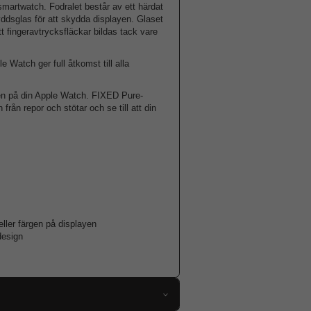
martwatch. Fodralet består av ett härdat
yddsglas för att skydda displayen. Glaset
t fingeravtrycksfläckar bildas tack vare
Watch ger full åtkomst till alla
rgen på din Apple Watch. FIXED Pure-
från repor och stötar och se till att din
ller färgen på displayen
design