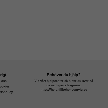
rigt
Behöver du hjälp?
 oss
Via vårt hjälpcenter så hittar du svar på
de vanligaste frågorna:
ookies
https://help.tillbehor.comviq.se
tetspolicy