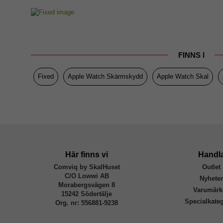
Artikelnummer
Passar till
Produkttyp
FINNS I
Egenskaper
Färg
Fixed
Apple Watch Skärmskydd
Apple Watch Skal
Material
Varumärke
Tillverkarens art nr
EAN
Här finns vi
Handl
Comviq by SkalHuset
Outlet
C/O Lowwi AB
Nyhete
Morabergsvägen 8
Varumärk
15242 Södertälje
Specialkateg
Org. nr: 556881-9238