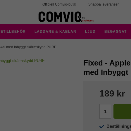
Officiell Comviq-butik
Snabba leveranser
TETILLBEHÖR
LADDARE & KABLAR
LJUD
BEGAGNAT
 Skal med Inbyggt skärmskydd PURE
Fixed - Apple
med Inbyggt
189 kr
Beställning